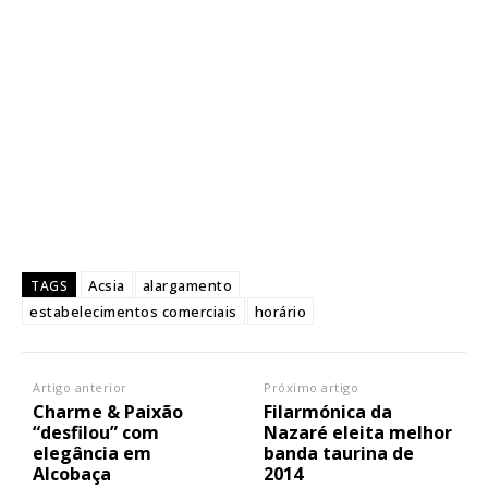
Acsia
alargamento
TAGS
estabelecimentos comerciais
horário
Artigo anterior
Próximo artigo
Charme & Paixão
Filarmónica da
“desfilou” com
Nazaré eleita melhor
elegância em
banda taurina de
Alcobaça
2014