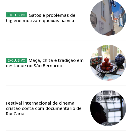
32
€
Gatos e problemas de
higiene motivam queixas na vila
12 meses
Edição em papel entregue à Quinta-feira em sua
casa
Maçã, chita e tradição em
Acesso ao conteúdo online
destaque no São Bernardo
Acesso aos conteúdos Exclusivos para
assinantes
Ofertas para assinatura anual
Escolha o plano
Festival internacional de cinema
cristão conta com documentário de
Rui Caria