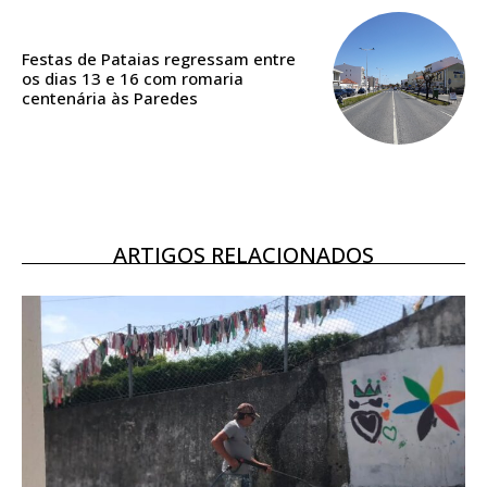
ASSINATURA
DIGITAL ANUAL
16
€
Festas de Pataias regressam entre
os dias 13 e 16 com romaria
centenária às Paredes
12 meses
Acesso ao conteúdo online
ARTIGOS RELACIONADOS
Acesso aos conteúdos Exclusivos para
assinantes
Ofertas para assinatura anual
Escolha o plano