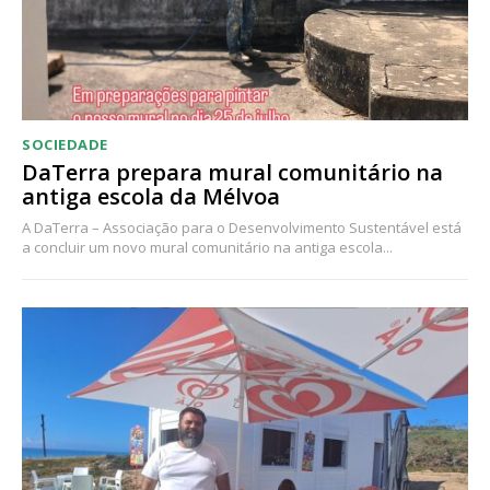
SOCIEDADE
DaTerra prepara mural comunitário na
antiga escola da Mélvoa
A DaTerra – Associação para o Desenvolvimento Sustentável está
a concluir um novo mural comunitário na antiga escola...