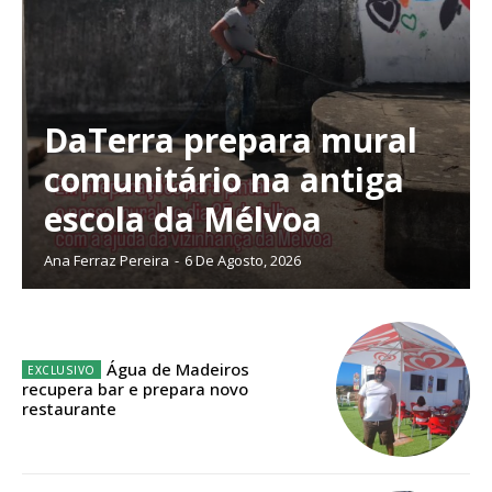
DaTerra prepara mural
Planos de Assinatura
comunitário na antiga
escola da Mélvoa
Faça-se assinante do Região de Cister e ajude-nos a manter este serviço
público!
Ana Ferraz Pereira
-
6 De Agosto, 2026
Sendo assinante terá acesso a todos os conteúdos exclusivos e versões
digitais.
Escolha o plano de assinatura desejado:
Água de Madeiros
recupera bar e prepara novo
restaurante
ASSINATURA
IMPRESSA