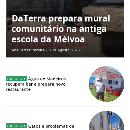
DaTerra prepara mural
comunitário na antiga
Planos de Assinatura
escola da Mélvoa
Faça-se assinante do Região de Cister e ajude-nos a manter este serviço
Ana Ferraz Pereira
-
6 De Agosto, 2026
público!
Sendo assinante terá acesso a todos os conteúdos exclusivos e versões
digitais.
Escolha o plano de assinatura desejado:
Água de Madeiros
recupera bar e prepara novo
restaurante
ASSINATURA
IMPRESSA
32
€
Gatos e problemas de