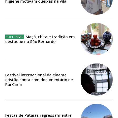
higiene motivam queixas na vila
12 meses
Edição em papel entregue à Quinta-feira em sua
Maçã, chita e tradição em
casa
destaque no São Bernardo
Acesso ao conteúdo online
Acesso aos conteúdos Exclusivos para
assinantes
Ofertas para assinatura anual
Festival internacional de cinema
cristão conta com documentário de
Escolha o plano
Rui Caria
ASSINATURA
Festas de Pataias regressam entre
DIGITAL ANUAL