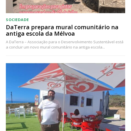
SOCIEDADE
DaTerra prepara mural comunitário na
antiga escola da Mélvoa
A DaTerra – Associação para o Desenvolvimento Sustentável está
a concluir um novo mural comunitário na antiga escola...