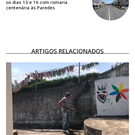
os dias 13 e 16 com romaria
16
€
centenária às Paredes
12 meses
ARTIGOS RELACIONADOS
Acesso ao conteúdo online
Acesso aos conteúdos Exclusivos para
assinantes
Ofertas para assinatura anual
Escolha o plano