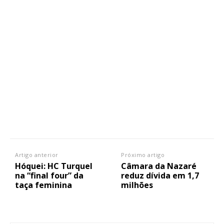
Artigo anterior
Próximo artigo
Hóquei: HC Turquel
Câmara da Nazaré
na “final four” da
reduz dívida em 1,7
taça feminina
milhões