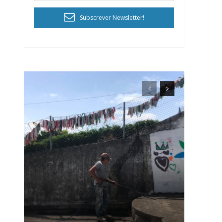
Subscrever Newsletter!
ra
público!