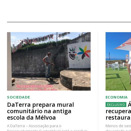
SOCIEDADE
ECONOMIA
DaTerra prepara mural
Á
comunitário na antiga
recupera
escola da Mélvoa
restaura
A DaTerra – Associação para o
Menos de seis