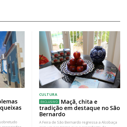
CULTURA
blemas
Maçã, chita e
 queixas
tradição em destaque no São
Bernardo
 sobretudo
A Feira de São Bernardo regressa a Alcobaça