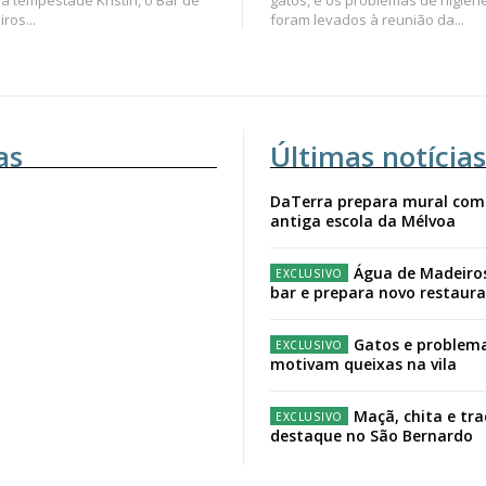
a tempestade Kristin, o Bar de
gatos, e os problemas de higien
ros...
foram levados à reunião da...
as
Últimas notícias
DaTerra prepara mural com
antiga escola da Mélvoa
Água de Madeiro
bar e prepara novo restaur
Gatos e problema
motivam queixas na vila
Maçã, chita e tr
destaque no São Bernardo