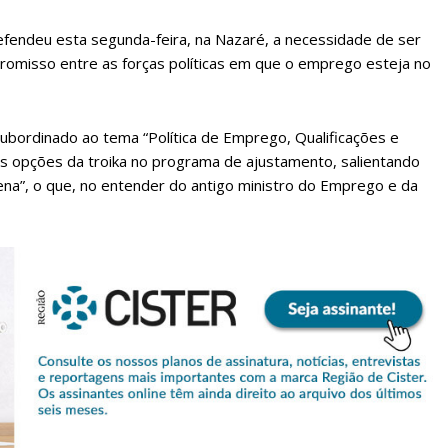
efendeu esta segunda-feira, na Nazaré, a necessidade de ser
omisso entre as forças políticas em que o emprego esteja no
ubordinado ao tema “Política de Emprego, Qualificações e
as opções da troika no programa de ajustamento, salientando
ena”, o que, no entender do antigo ministro do Emprego e da
lanos de Assinatu
 assinante do Região de Cister e ajude-nos a manter este serviço 
Sendo assinante terá acesso a todos os conteúdos exclusivos e versões digitais.
Escolha o plano de assinatura desejado: