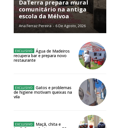
DaTerra prepara mural
comunitário na antiga
NATURA
escola da Mélvoa
L ANUAL
Ana Ferraz Pereira
-
6 De Agosto, 2026
6
€
meses
Água de Madeiros
recupera bar e prepara novo
restaurante
o online
os Exclusivos para
atura anual
Gatos e problemas
de higiene motivam queixas na
vila
 o plano
Maçã, chita e