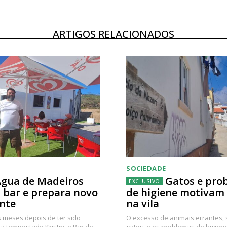
ARTIGOS RELACIONADOS
SOCIEDADE
gua de Madeiros
Gatos e pro
 bar e prepara novo
de higiene motivam
nte
na vila
 meses depois de ter sido
O excesso de animais errantes,