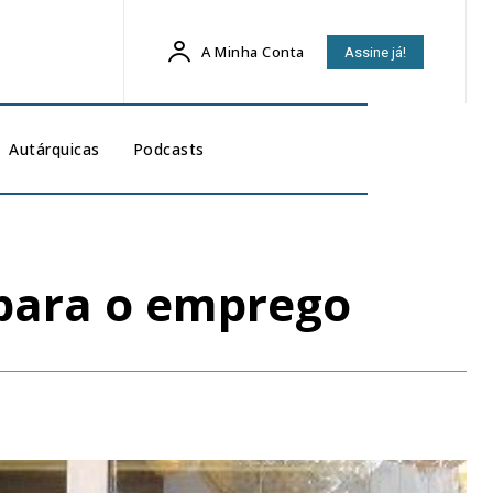
A Minha Conta
Assine já!
Autárquicas
Podcasts
para o emprego