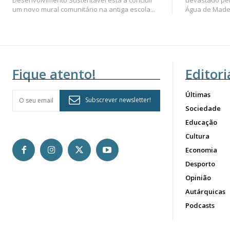
Desenvolvimento Sustentável está a concluir
devastado pel
um novo mural comunitário na antiga escola...
Água de Madei
Fique atento!
Editori
Últimas
Subscrever newsletter!
Sociedade
Educação
Cultura
Economia
Desporto
Opinião
Autárquicas
Podcasts