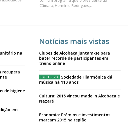
e associados
com um programa que o presidente da
Câmara, Hermínio Rodrigues,...
Notícias mais vistas
unitário na
Clubes de Alcobaça juntam-se para
bater recorde de participantes em
treino online
s recupera
ante
Sociedade Filarmónica dá
música há 110 anos
s de higiene
Cultura: 2015 vincou made in Alcobaça e
Nazaré
adição em
Economia: Prémios e investimentos
marcam 2015 na região