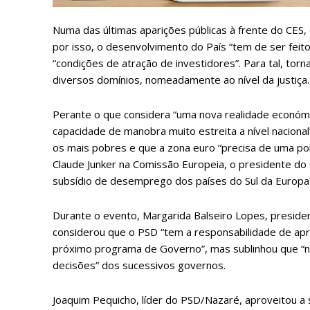
Numa das últimas aparições públicas à frente do CES,
ASSIN
por isso, o desenvolvimento do País “tem de ser feit
IMPR
“condições de atração de investidores”. Para tal, t
3
diversos domínios, nomeadamente ao nível da justiça.
Perante o que considera “uma nova realidade económic
12 m
capacidade de manobra muito estreita a nível naciona
os mais pobres e que a zona euro “precisa de uma polít
Edição em papel ent
Claude Junker na Comissão Europeia, o presidente do 
em sua casa
subsídio de desemprego dos países do Sul da Europa
Acesso ao conteúdo
Acesso aos conteúd
Durante o evento, Margarida Balseiro Lopes, presidente
assinantes
considerou que o PSD “tem a responsabilidade de ap
Ofertas para assina
próximo programa de Governo”, mas sublinhou que “n
decisões” dos sucessivos governos.
Escolha
Joaquim Pequicho, líder do PSD/Nazaré, aproveitou a 