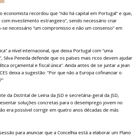
 o economista recordou que “não há capital em Portugal” e que,
ATURA
ASSI
o com investimento estrangeiro”, sendo necessário criar
ESSA
DIGITA
orna-se necessário “um compromisso e não um consenso” em
2
€
1
a” a nível internacional, que deixa Portugal com “uma
eses
12 
l”, Silva Peneda defende que os países mais ricos devem ajudar
ica orçamental e fiscal única”. Ainda antes de se juntar a Jean
regue à Quinta-feira
Acesso ao conteúd
CES deixa a sugestão: “Por que não a Europa cofinanciar o
Acesso aos conteúd
?”
 online
assinantes
os Exclusivos para
Ofertas para assin
 da Distrital de Leiria da JSD e secretária-geral da JSD,
resentar soluções concretas para o desemprego jovem no
tura anual
ão era possível corrigir em quatro anos décadas de más
Escolha
 o plano
sessão para anunciar que a Concelhia está a elaborar um Plano