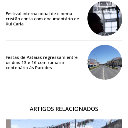
Festival internacional de cinema
cristão conta com documentário de
ASSINATURA
Rui Caria
DIGITAL ANUAL
16
€
12 meses
Festas de Pataias regressam entre
os dias 13 e 16 com romaria
centenária às Paredes
Acesso ao conteúdo online
Acesso aos conteúdos Exclusivos para
assinantes
Ofertas para assinatura anual
ARTIGOS RELACIONADOS
Escolha o plano