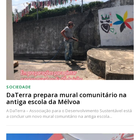
SOCIEDADE
DaTerra prepara mural comunitário na
antiga escola da Mélvoa
A DaTerra – Associação para o Desenvolvimento Sustentável está
a concluir um novo mural comunitário na antiga escola...