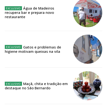
ASSINATURA
Água de Madeiros
recupera bar e prepara novo
IMPRESSA
restaurante
32
€
12 meses
Gatos e problemas de
higiene motivam queixas na vila
Edição em papel entregue à Quinta-feira em sua
casa
Acesso ao conteúdo online
Acesso aos conteúdos Exclusivos para
assinantes
Maçã, chita e tradição em
Ofertas para assinatura anual
destaque no São Bernardo
Escolha o plano