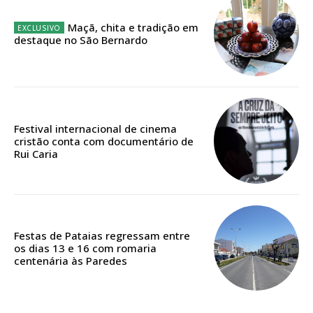
Maçã, chita e tradição em
destaque no São Bernardo
Edição em papel entregue à Quinta-feira em sua
casa
Acesso ao conteúdo online
Acesso aos conteúdos Exclusivos para
assinantes
Festival internacional de cinema
Ofertas para assinatura anual
cristão conta com documentário de
Rui Caria
Escolha o plano
Festas de Pataias regressam entre
os dias 13 e 16 com romaria
ASSINATURA
centenária às Paredes
DIGITAL ANUAL
16
€