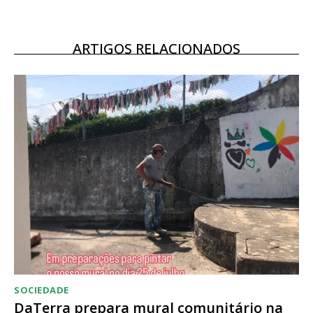
12 meses
ARTIGOS RELACIONADOS
Acesso ao conteúdo online
Acesso aos conteúdos Exclusivos para
assinantes
Ofertas para assinatura anual
Escolha o plano
SOCIEDADE
DaTerra prepara mural comunitário na