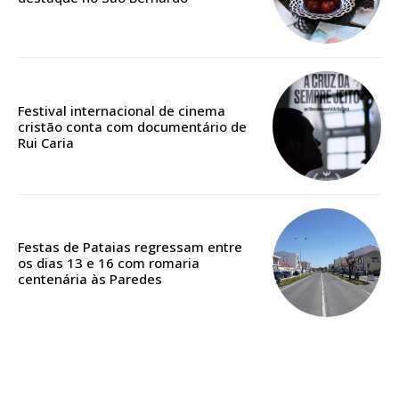
ASSINATURA
Festival internacional de cinema
DIGITAL ANUAL
cristão conta com documentário de
Rui Caria
16
€
12 meses
Festas de Pataias regressam entre
os dias 13 e 16 com romaria
centenária às Paredes
Acesso ao conteúdo online
Acesso aos conteúdos Exclusivos para
assinantes
Ofertas para assinatura anual
Escolha o plano