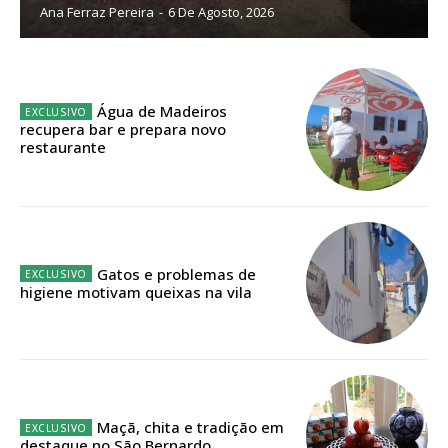
Ana Ferraz Pereira
-
6 De Agosto, 2026
ASSINATURA
IMPRESSA
Água de Madeiros
32
€
recupera bar e prepara novo
restaurante
12 meses
Edição em papel entregue à Quinta-feira em sua
Gatos e problemas de
higiene motivam queixas na vila
casa
Acesso ao conteúdo online
Acesso aos conteúdos Exclusivos para
assinantes
Ofertas para assinatura anual
Maçã, chita e tradição em
destaque no São Bernardo
Escolha o plano