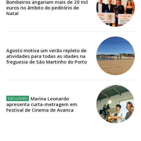
Bombeiros angariam mais de 20 mil
euros no âmbito do peditório de
Edição em papel entregue à Quinta-feira em sua
Natal
casa
Acesso ao conteúdo online
Acesso aos conteúdos Exclusivos para
assinantes
Agosto motiva um verão repleto de
Ofertas para assinatura anual
atividades para todas as idades na
freguesia de São Martinho do Porto
Escolha o plano
Marina Leonardo
ASSINATURA
apresenta curta-metragem em
DIGITAL ANUAL
Festival de Cinema de Avanca
16
€
12 meses