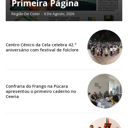
Primeira Página
Planos de Assinatura
Região De Cister
-
6 De Agosto, 2026
Faça-se assinante do Região de Cister e ajude-nos a manter este serviço
público!
Sendo assinante terá acesso a todos os conteúdos exclusivos e versões
digitais.
Centro Cénico da Cela celebra 42.º
Escolha o plano de assinatura desejado:
aniversário com festival de folclore
ASSINATURA
Confraria do Frango na Púcara
IMPRESSA
apresentou o primeiro caderno no
32
€
Ceeria
12 meses