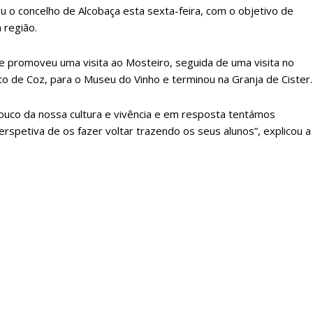
u o concelho de Alcobaça esta sexta-feira, com o objetivo de
 região.
 promoveu uma visita ao Mosteiro, seguida de uma visita no
o de Coz, para o Museu do Vinho e terminou na Granja de Cister.
ouco da nossa cultura e vivência e em resposta tentámos
spetiva de os fazer voltar trazendo os seus alunos”, explicou a
lanos de Assinatu
 assinante do Região de Cister e ajude-nos a manter este serviço 
Sendo assinante terá acesso a todos os conteúdos exclusivos e versões digitais.
Escolha o plano de assinatura desejado: