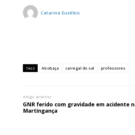
ASSIN
IMPR
Catarina Eusébio
3
12 m
Edição em papel ent
em sua casa
Acesso ao conteúdo
Alcobaça
carregal do sal
professores
TAGS
Acesso aos conteúd
assinantes
Ofertas para assina
Artigo anterior
GNR ferido com gravidade em acidente n
Escolha
Martingança