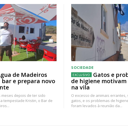
SOCIEDADE
gua de Madeiros
Gatos e pro
 bar e prepara novo
de higiene motivam
nte
na vila
 meses depois de ter sido
O excesso de animais errantes,
a tempestade Kristin, o Bar de
gatos, e os problemas de higien
ros...
foram levados à reunião da...