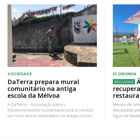
SOCIEDADE
ECONOMIA
DaTerra prepara mural
Á
comunitário na antiga
recupera
escola da Mélvoa
restaura
A DaTerra – Associação para o
Menos de seis
Desenvolvimento Sustentável está a concluir
devastado pel
um novo mural comunitário na antiga escola...
Água de Madei