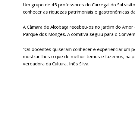
Um grupo de 45 professores do Carregal do Sal visito
conhecer as riquezas patrimoniais e gastronómicas da
A Câmara de Alcobaça recebeu-os no Jardim do Amor e
Parque dos Monges. A comitiva seguiu para o Convent
“Os docentes quiseram conhecer e experienciar um p
mostrar-lhes o que de melhor temos e fazemos, na per
vereadora da Cultura, Inês Silva.
P
Faça-se