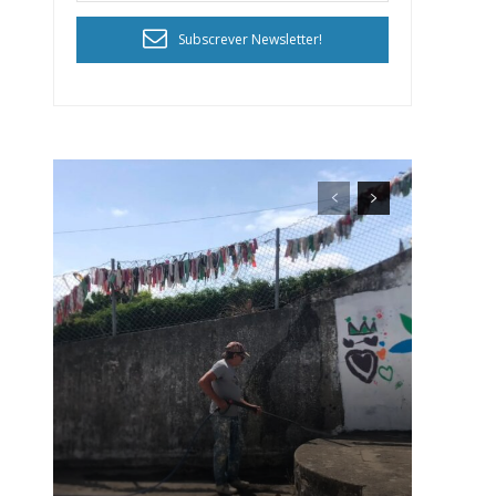
Subscrever Newsletter!
ra
público!