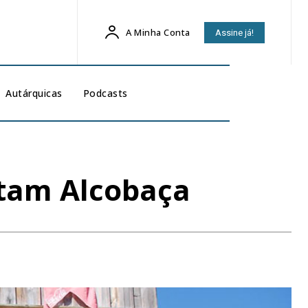
A Minha Conta
Assine já!
Autárquicas
Podcasts
itam Alcobaça