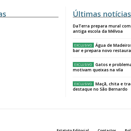
as
Últimas notícias
DaTerra prepara mural com
antiga escola da Mélvoa
Água de Madeiro
bar e prepara novo restaur
Gatos e problema
motivam queixas na vila
Maçã, chita e tr
destaque no São Bernardo
Estatuto Editorial
Contactos
Pol