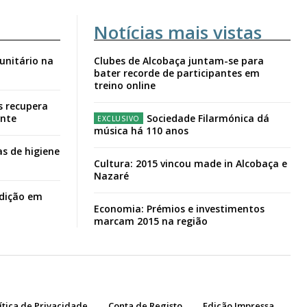
Notícias mais vistas
unitário na
Clubes de Alcobaça juntam-se para
bater recorde de participantes em
treino online
s recupera
ante
Sociedade Filarmónica dá
música há 110 anos
s de higiene
Cultura: 2015 vincou made in Alcobaça e
Nazaré
adição em
Economia: Prémios e investimentos
marcam 2015 na região
ítica de Privacidade
Conta de Registo
Edição Impressa