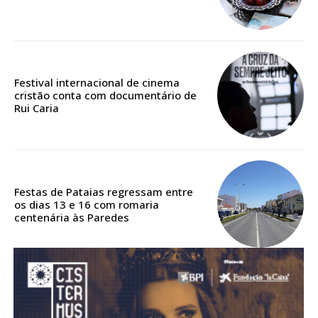
ASSINATURA
DIGITAL ANUAL
16
€
Festival internacional de cinema
12 meses
cristão conta com documentário de
Rui Caria
Acesso ao conteúdo online
Acesso aos conteúdos Exclusivos para
assinantes
Festas de Pataias regressam entre
Ofertas para assinatura anual
os dias 13 e 16 com romaria
centenária às Paredes
Escolha o plano