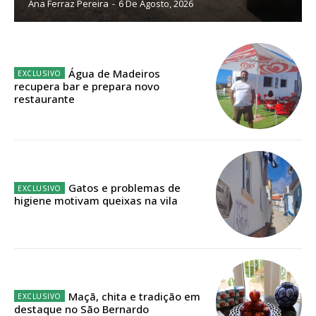
Ana Ferraz Pereira
-
6 De Agosto, 2026
32
€
12 meses
Água de Madeiros
recupera bar e prepara novo
restaurante
Edição em papel entregue à Quinta-feira em sua
casa
Acesso ao conteúdo online
Acesso aos conteúdos Exclusivos para
assinantes
Gatos e problemas de
higiene motivam queixas na vila
Ofertas para assinatura anual
Escolha o plano
Maçã, chita e tradição em
destaque no São Bernardo