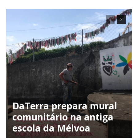
Planos de Assinatura
Faça-se assinante do Região de Cister e ajude-nos a manter este serviço
público!
Sendo assinante terá acesso a todos os conteúdos exclusivos e versões
digitais.
Escolha o plano de assinatura desejado:
DaTerra prepara mural
comunitário na antiga
escola da Mélvoa
ASSINATURA
IMPRESSA