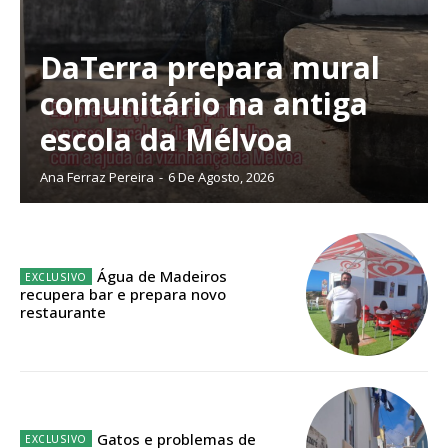
DaTerra prepara mural
comunitário na antiga
escola da Mélvoa
Ana Ferraz Pereira
-
6 De Agosto, 2026
Água de Madeiros
recupera bar e prepara novo
restaurante
Planos de Assinatura
Faça-se assinante do Região de Cister e ajude-nos a manter este serviço
público!
Gatos e problemas de