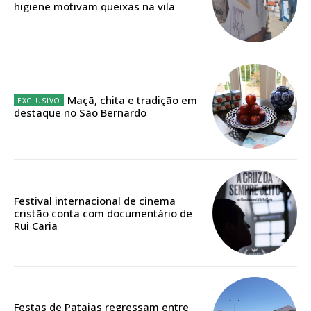
Sendo assinante terá acesso a todos os conteúdos exclusivos e versões
higiene motivam queixas na vila
digitais.
Escolha o plano de assinatura desejado:
Maçã, chita e tradição em
ASSINATURA
destaque no São Bernardo
IMPRESSA
32
€
12 meses
Festival internacional de cinema
cristão conta com documentário de
Rui Caria
Edição em papel entregue à Quinta-feira em sua
casa
Acesso ao conteúdo online
Acesso aos conteúdos Exclusivos para
Festas de Pataias regressam entre
assinantes