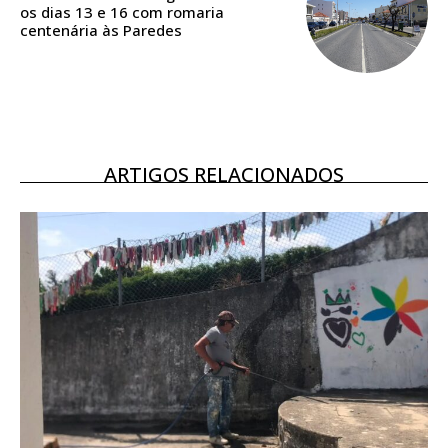
os dias 13 e 16 com romaria
Ofertas para assinatura anual
centenária às Paredes
Escolha o plano
ARTIGOS RELACIONADOS
ASSINATURA
DIGITAL ANUAL
16
€
12 meses
Acesso ao conteúdo online
Acesso aos conteúdos Exclusivos para
assinantes