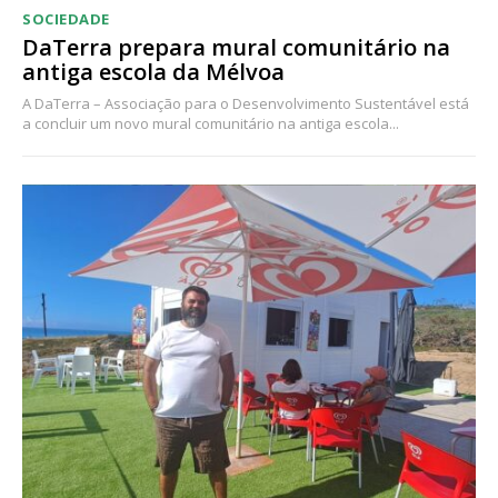
SOCIEDADE
DaTerra prepara mural comunitário na
antiga escola da Mélvoa
A DaTerra – Associação para o Desenvolvimento Sustentável está
a concluir um novo mural comunitário na antiga escola...