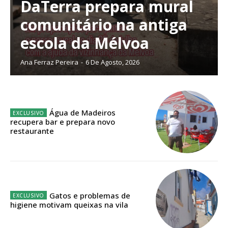
DaTerra prepara mural
comunitário na antiga
escola da Mélvoa
Planos de Assinatura
Ana Ferraz Pereira
-
6 De Agosto, 2026
Faça-se assinante do Região de Cister e ajude-nos a manter este serviço
público!
Sendo assinante terá acesso a todos os conteúdos exclusivos e versões
digitais.
Água de Madeiros
Escolha o plano de assinatura desejado:
recupera bar e prepara novo
restaurante
ASSINATURA
IMPRESSA
Gatos e problemas de
32
€
higiene motivam queixas na vila