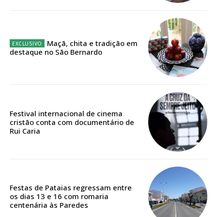
12 meses
Maçã, chita e tradição em
Edição em papel entregue à Quinta-feira em sua
destaque no São Bernardo
casa
Acesso ao conteúdo online
Acesso aos conteúdos Exclusivos para
assinantes
Ofertas para assinatura anual
Festival internacional de cinema
cristão conta com documentário de
Rui Caria
Escolha o plano
Festas de Pataias regressam entre
ASSINATURA
os dias 13 e 16 com romaria
DIGITAL ANUAL
centenária às Paredes