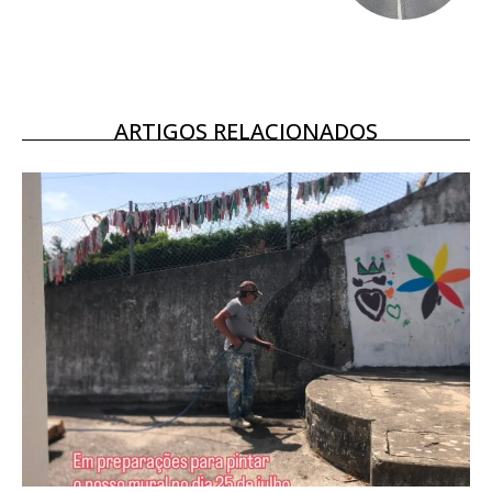
16
€
12 meses
ARTIGOS RELACIONADOS
Acesso ao conteúdo online
Acesso aos conteúdos Exclusivos para
assinantes
Ofertas para assinatura anual
Escolha o plano