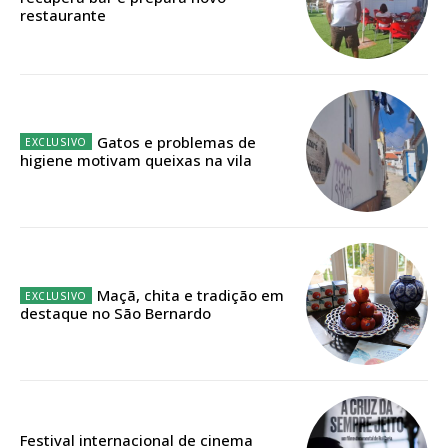
restaurante
Faça-se assinante do Região de Cister e ajude-nos a manter este serviço
público!
Sendo assinante terá acesso a todos os conteúdos exclusivos e versões
digitais.
Escolha o plano de assinatura desejado:
Gatos e problemas de
higiene motivam queixas na vila
ASSINATURA
IMPRESSA
32
€
Maçã, chita e tradição em
destaque no São Bernardo
12 meses
Edição em papel entregue à Quinta-feira em sua
Festival internacional de cinema