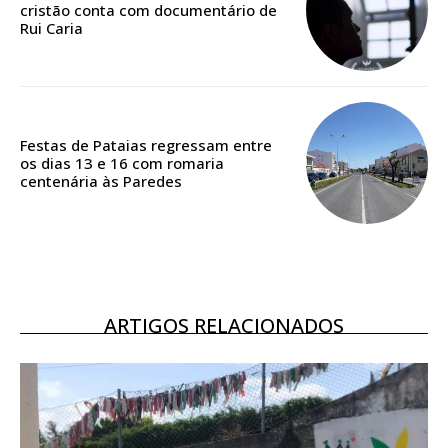
casa
cristão conta com documentário de
Rui Caria
Acesso ao conteúdo online
Acesso aos conteúdos Exclusivos para
assinantes
Ofertas para assinatura anual
Festas de Pataias regressam entre
Escolha o plano
os dias 13 e 16 com romaria
centenária às Paredes
ASSINATURA
DIGITAL ANUAL
16
€
ARTIGOS RELACIONADOS
12 meses