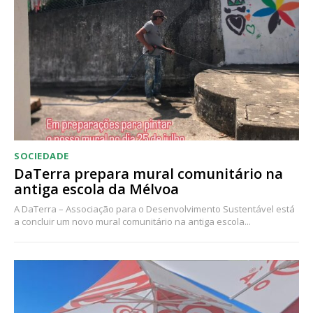
Acesso ao conteúdo online
Acesso aos conteúdos Exclusivos para
assinantes
Ofertas para assinatura anual
Escolha o plano
SOCIEDADE
DaTerra prepara mural comunitário na
antiga escola da Mélvoa
A DaTerra – Associação para o Desenvolvimento Sustentável está
a concluir um novo mural comunitário na antiga escola...