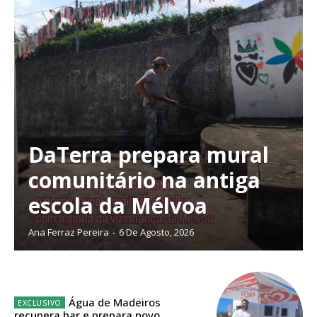
DaTerra prepara mural
comunitário na antiga
escola da Mélvoa
Ana Ferraz Pereira
-
6 De Agosto, 2026
Planos de Assinatura
Água de Madeiros
recupera bar e prepara novo