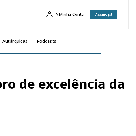
A Minha Conta
Assine já!
Autárquicas
Podcasts
ro de excelência da