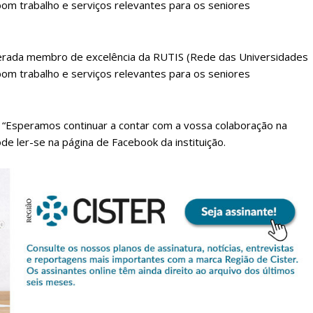
bom trabalho e serviços relevantes para os seniores
iderada membro de excelência da RUTIS (Rede das Universidades
bom trabalho e serviços relevantes para os seniores
“Esperamos continuar a contar com a vossa colaboração na
de ler-se na página de Facebook da instituição.
lanos de Assinatu
 assinante do Região de Cister e ajude-nos a manter este serviço 
Sendo assinante terá acesso a todos os conteúdos exclusivos e versões digitais.
Escolha o plano de assinatura desejado: