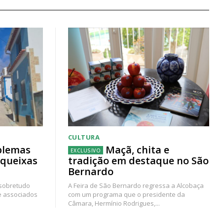
CULTURA
blemas
Maçã, chita e
 queixas
tradição em destaque no São
Bernardo
 sobretudo
A Feira de São Bernardo regressa a Alcobaça
e associados
com um programa que o presidente da
Câmara, Hermínio Rodrigues,...