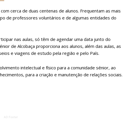
ATURA
ASSI
s, com cerca de duas centenas de alunos. Frequentam as mais
ESSA
DIGITA
grupo de professores voluntários e de algumas entidades do
2
€
1
ticipar nas aulas, só têm de agendar uma data junto do
eses
12 
Sénior de Alcobaça proporciona aos alunos, além das aulas, as
sseios e viagens de estudo pela região e pelo País.
regue à Quinta-feira
Acesso ao conteúd
Acesso aos conteúd
lvimento intelectual e físico para a comunidade sénior, ao
 online
assinantes
hecimentos, para a criação e manutenção de relações sociais.
os Exclusivos para
Ofertas para assin
tura anual
Escolha
 o plano
AD Footer