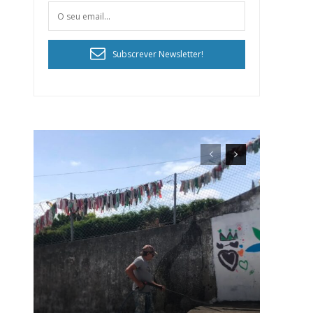
Subscrever Newsletter!
ra
público!