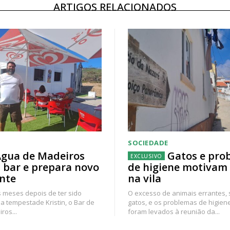
ARTIGOS RELACIONADOS
SOCIEDADE
gua de Madeiros
Gatos e pro
 bar e prepara novo
de higiene motivam
nte
na vila
 meses depois de ter sido
O excesso de animais errantes,
a tempestade Kristin, o Bar de
gatos, e os problemas de higien
ros...
foram levados à reunião da...