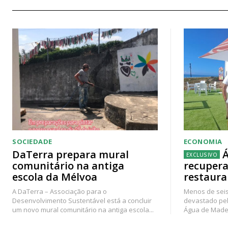
SOCIEDADE
ECONOMIA
DaTerra prepara mural
Á
comunitário na antiga
recupera
escola da Mélvoa
restaura
A DaTerra – Associação para o
Menos de seis
Desenvolvimento Sustentável está a concluir
devastado pel
um novo mural comunitário na antiga escola...
Água de Madei