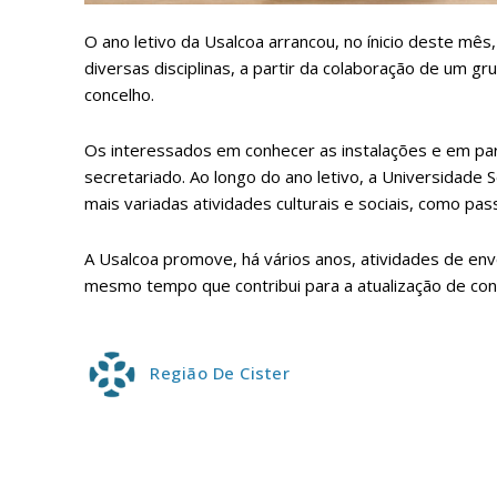
ASSIN
O ano letivo da Usalcoa arrancou, no ínicio deste mê
IMPR
diversas disciplinas, a partir da colaboração de um 
3
concelho.
Os interessados em conhecer as instalações e em par
12 m
secretariado.
Ao longo do ano letivo, a Universidade 
mais variadas atividades culturais e sociais, como pa
Edição em papel ent
em sua casa
A Usalcoa promove, há vários anos, atividades de envo
Acesso ao conteúdo
mesmo tempo que contribui para a atualização de con
Acesso aos conteúd
assinantes
Ofertas para assina
Região De Cister
Escolha