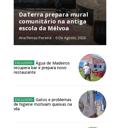
NATURA
L ANUAL
DaTerra prepara mural
comunitário na antiga
6
€
escola da Mélvoa
Ana Ferraz Pereira
-
6 De Agosto, 2026
meses
o online
Água de Madeiros
os Exclusivos para
recupera bar e prepara novo
restaurante
atura anual
 o plano
Gatos e problemas
de higiene motivam queixas na
vila