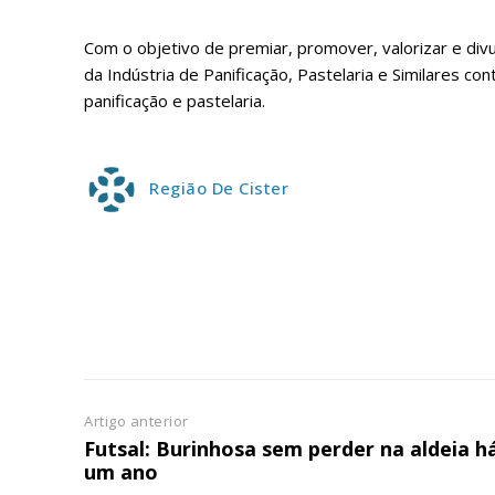
ASSIN
IMPR
Com o objetivo de premiar, promover, valorizar e div
3
da Indústria de Panificação, Pastelaria e Similares c
panificação e pastelaria.
12 m
Região De Cister
Edição em papel ent
em sua casa
Acesso ao conteúdo
Acesso aos conteúd
assinantes
Ofertas para assina
Escolha
Artigo anterior
Futsal: Burinhosa sem perder na aldeia h
um ano