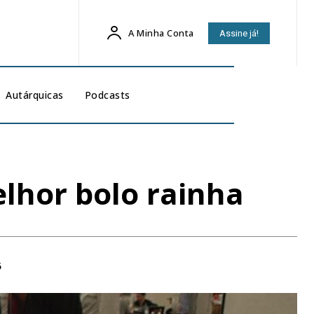
A Minha Conta
Assine já!
Autárquicas
Podcasts
elhor bolo rainha
5