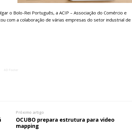
ATURA
ASSI
ESSA
DIGITA
ulgar o Bolo-Rei Português, a ACIP – Associação do Comércio e
2
€
1
ontou com a colaboração de várias empresas do setor industrial de
eses
12 
regue à Quinta-feira
Acesso ao conteúd
Acesso aos conteúd
 online
assinantes
AD Footer
os Exclusivos para
Ofertas para assin
tura anual
Escolha
 o plano
Próximo artigo
á
OCUBO prepara estrutura para video
mapping