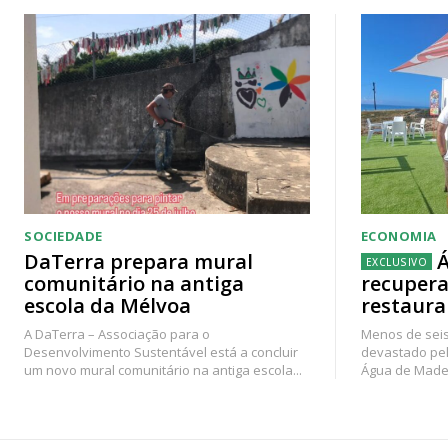
SOCIEDADE
ECONOMIA
DaTerra prepara mural
Á
comunitário na antiga
recupera
escola da Mélvoa
restaura
A DaTerra – Associação para o
Menos de seis
Desenvolvimento Sustentável está a concluir
devastado pel
um novo mural comunitário na antiga escola...
Água de Madei