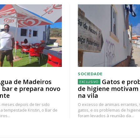
SOCIEDADE
gua de Madeiros
Gatos e pro
 bar e prepara novo
de higiene motivam
nte
na vila
 meses depois de ter sido
O excesso de animais errantes,
a tempestade Kristin, o Bar de
gatos, e os problemas de higien
ros...
foram levados à reunião da...