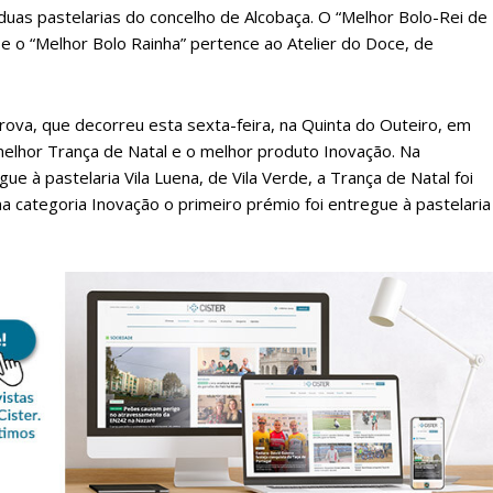
uas pastelarias do concelho de Alcobaça. O “Melhor Bolo-Rei de
a, e o “Melhor Bolo Rainha” pertence ao Atelier do Doce, de
rova, que decorreu esta sexta-feira, na Quinta do Outeiro, em
melhor Trança de Natal e o melhor produto Inovação. Na
ue à pastelaria Vila Luena, de Vila Verde, a Trança de Natal foi
na categoria Inovação o primeiro prémio foi entregue à pastelaria
lanos de Assinatu
 assinante do Região de Cister e ajude-nos a manter este serviço 
Sendo assinante terá acesso a todos os conteúdos exclusivos e versões digitais.
Escolha o plano de assinatura desejado: