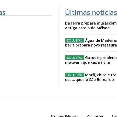
as
Últimas notícias
DaTerra prepara mural com
antiga escola da Mélvoa
Água de Madeiro
bar e prepara novo restaur
Gatos e problema
motivam queixas na vila
Maçã, chita e tr
destaque no São Bernardo
Estatuto Editorial
Contactos
Pol