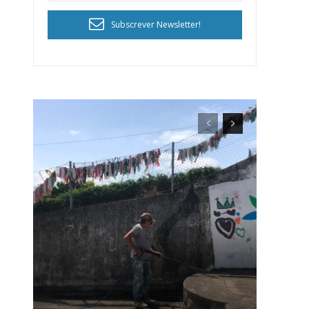
Subscrever Newsletter!
ra
público!