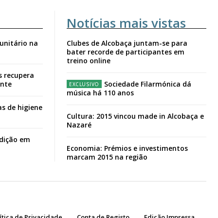
Notícias mais vistas
unitário na
Clubes de Alcobaça juntam-se para
bater recorde de participantes em
treino online
s recupera
ante
Sociedade Filarmónica dá
música há 110 anos
s de higiene
Cultura: 2015 vincou made in Alcobaça e
Nazaré
adição em
Economia: Prémios e investimentos
marcam 2015 na região
ítica de Privacidade
Conta de Registo
Edição Impressa