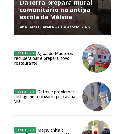
NATURA
DaTerra prepara mural
L ANUAL
comunitário na antiga
escola da Mélvoa
6
€
Ana Ferraz Pereira
-
6 De Agosto, 2026
meses
o online
Água de Madeiros
recupera bar e prepara novo
os Exclusivos para
restaurante
atura anual
Gatos e problemas
 o plano
de higiene motivam queixas na
vila
Maçã, chita e