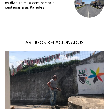
os dias 13 e 16 com romaria
centenária às Paredes
Ofertas para assinatura anual
Escolha o plano
ARTIGOS RELACIONADOS
ASSINATURA
DIGITAL ANUAL
16
€
12 meses
Acesso ao conteúdo online
Acesso aos conteúdos Exclusivos para
assinantes