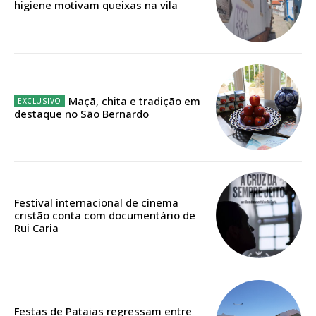
higiene motivam queixas na vila
digitais.
Escolha o plano de assinatura desejado:
Maçã, chita e tradição em
ASSINATURA
destaque no São Bernardo
IMPRESSA
32
€
12 meses
Festival internacional de cinema
cristão conta com documentário de
Rui Caria
Edição em papel entregue à Quinta-feira em sua
casa
Acesso ao conteúdo online
Acesso aos conteúdos Exclusivos para
Festas de Pataias regressam entre
assinantes