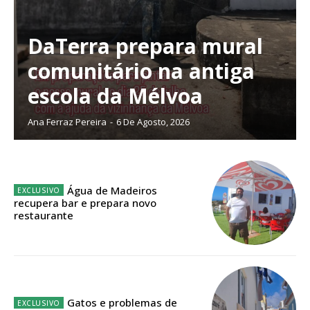
DaTerra prepara mural
comunitário na antiga
escola da Mélvoa
Ana Ferraz Pereira
-
6 De Agosto, 2026
Água de Madeiros
recupera bar e prepara novo
restaurante
Planos de Assinatura
Faça-se assinante do Região de Cister e ajude-nos a manter este serviço
público!
Gatos e problemas de
Sendo assinante terá acesso a todos os conteúdos exclusivos e versões