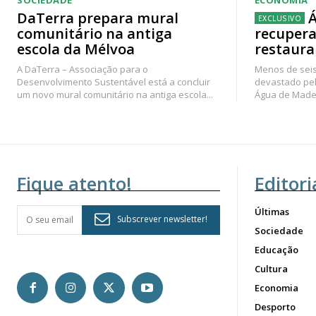
SOCIEDADE
ECONOMIA
DaTerra prepara mural
Á
comunitário na antiga
recupera
escola da Mélvoa
restaura
A DaTerra – Associação para o
Menos de seis
Desenvolvimento Sustentável está a concluir
devastado pel
um novo mural comunitário na antiga escola...
Água de Madei
Fique atento!
Editori
Últimas
Subscrever newsletter!
Sociedade
Educação
Cultura
Economia
Desporto