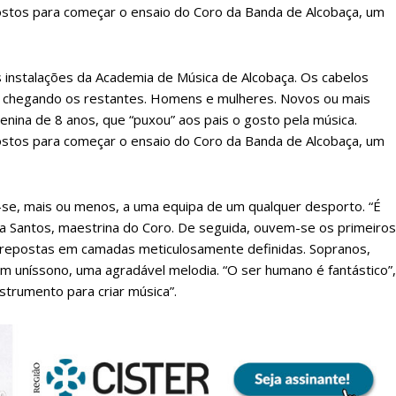
 postos para começar o ensaio do Coro da Banda de Alcobaça, um
s instalações da Academia de Música de Alcobaça. Os cabelos
o chegando os restantes. Homens e mulheres. Novos ou mais
enina de 8 anos, que “puxou” aos pais o gosto pela música.
 postos para começar o ensaio do Coro da Banda de Alcobaça, um
se, mais ou menos, a uma equipa de um qualquer desporto. “É
ra Santos, maestrina do Coro. De seguida, ouvem-se os primeiros
obrepostas em camadas meticulosamente definidas. Sopranos,
 em uníssono, uma agradável melodia. “O ser humano é fantástico”,
lanos de Assinatu
strumento para criar música”.
 assinante do Região de Cister e ajude-nos a manter este serviço 
Sendo assinante terá acesso a todos os conteúdos exclusivos e versões digitais.