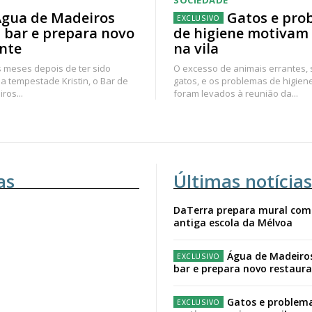
SOCIEDADE
gua de Madeiros
Gatos e pro
 bar e prepara novo
de higiene motivam
nte
na vila
 meses depois de ter sido
O excesso de animais errantes,
a tempestade Kristin, o Bar de
gatos, e os problemas de higien
ros...
foram levados à reunião da...
as
Últimas notícias
DaTerra prepara mural com
antiga escola da Mélvoa
Água de Madeiro
bar e prepara novo restaur
Gatos e problema