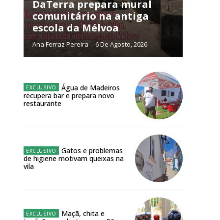
DaTerra prepara mural
comunitário na antiga
escola da Mélvoa
Ana Ferraz Pereira
-
6 De Agosto, 2026
NATURA
L ANUAL
6
€
Água de Madeiros
recupera bar e prepara novo
restaurante
meses
o online
Gatos e problemas
os Exclusivos para
de higiene motivam queixas na
vila
atura anual
 o plano
Maçã, chita e