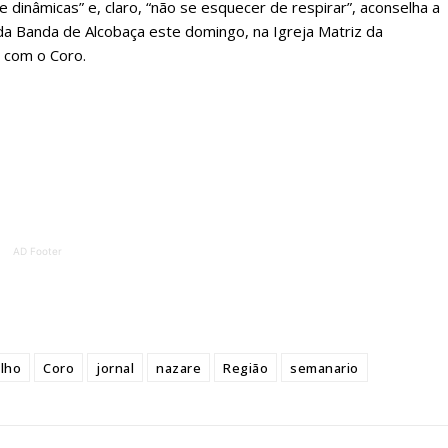
 e dinâmicas” e, claro, “não se esquecer de respirar”, aconselha a
 o plano
da Banda de Alcobaça este domingo, na Igreja Matriz da
z com o Coro.
AD Footer
lho
Coro
jornal
nazare
Região
semanario