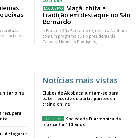
CULTURA
blemas
Maçã, chita e
 queixas
tradição em destaque no São
Bernardo
 sobretudo
A Feira de São Bernardo regressa a Alcobaça
e associados
com um programa que o presidente da
Câmara, Hermínio Rodrigues,...
Notícias mais vistas
unitário na
Clubes de Alcobaça juntam-se para
bater recorde de participantes em
treino online
s recupera
ante
Sociedade Filarmónica dá
música há 110 anos
s de higiene