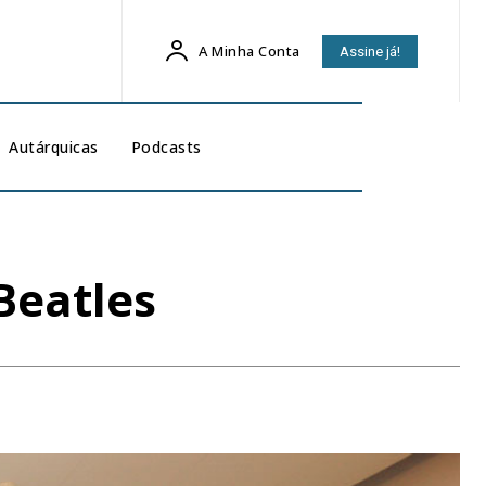
A Minha Conta
Assine já!
Autárquicas
Podcasts
Beatles