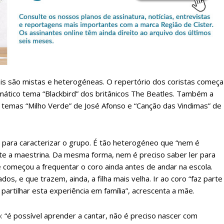
Escolha o plano de assinatura desejado:
ATURA
ASSI
ESSA
DIGITA
2
€
1
is são mistas e heterogéneas. O repertório dos coristas começa
mático tema “Blackbird” dos britânicos The Beatles. Também a
 temas “Milho Verde” de José Afonso e “Canção das Vindimas” de
eses
12 
regue à Quinta-feira
Acesso ao conteúd
ara caracterizar o grupo. É tão heterogéneo que “nem é
Acesso aos conteúd
nte a maestrina. Da mesma forma, nem é preciso saber ler para
 online
assinantes
e começou a frequentar o coro ainda antes de andar na escola.
os, e que trazem, ainda, a filha mais velha. Ir ao coro “faz parte
os Exclusivos para
Ofertas para assin
te partilhar esta experiência em família”, acrescenta a mãe.
tura anual
Escolha
: “é possível aprender a cantar, não é preciso nascer com