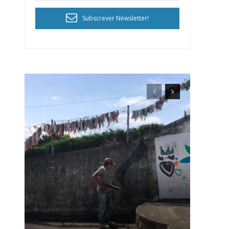
Subscrever Newsletter!
ra
público!