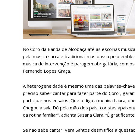
ASSIN
IMPR
3
No Coro da Banda de Alcobaça até as escolhas musica
pela música sacra e tradicional mas passa pelo emble
música de intervenção é paragem obrigatória, com os
12 m
Fernando Lopes Graça.
Edição em papel ent
A heterogeneidade é mesmo uma das palavras-chave p
em sua casa
preciso saber cantar para fazer parte do Coro”, gara
Acesso ao conteúdo
participar nos ensaios. Que o diga a menina Laura, qu
Chegou à sala Dó pela mão dos pais, coristas apaixonad
Acesso aos conteúd
assinantes
da rotina familiar”, adianta Susana Clara. “É gratifican
Ofertas para assina
Se não sabe cantar, Vera Santos desmitifica a questão