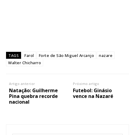
Farol
Forte de São Miguel Arcanjo
nazare
TAGS
Walter Chicharro
Artigo anterior
Próximo artigo
Natação: Guilherme
Futebol: Ginásio
Pina quebra recorde
vence na Nazaré
nacional