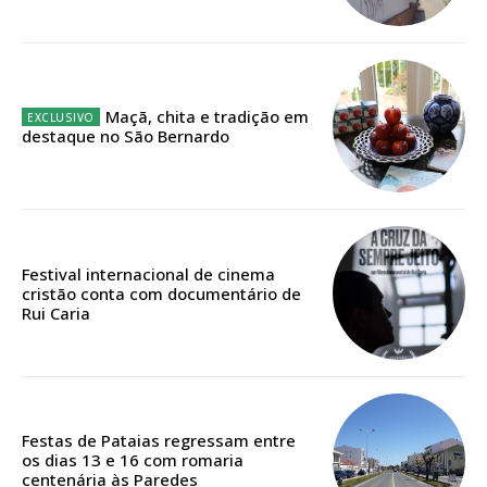
12 meses
Maçã, chita e tradição em
Edição em papel entregue à Quinta-feira em sua
destaque no São Bernardo
casa
Acesso ao conteúdo online
Acesso aos conteúdos Exclusivos para
assinantes
Ofertas para assinatura anual
Festival internacional de cinema
cristão conta com documentário de
Rui Caria
Escolha o plano
ASSINATURA
Festas de Pataias regressam entre
os dias 13 e 16 com romaria
DIGITAL ANUAL
centenária às Paredes