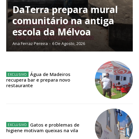
DaTerra prepara mural
comunitário na antiga
Planos de Assinatura
escola da Mélvoa
Ana Ferraz Pereira
-
6 De Agosto, 2026
Faça-se assinante do Região de Cister e ajude-nos a manter este serviço
público!
Sendo assinante terá acesso a todos os conteúdos exclusivos e versões
digitais.
Água de Madeiros
Escolha o plano de assinatura desejado:
recupera bar e prepara novo
restaurante
ASSINATURA
IMPRESSA
Gatos e problemas de
32
€
higiene motivam queixas na vila