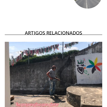
16
€
12 meses
ARTIGOS RELACIONADOS
Acesso ao conteúdo online
Acesso aos conteúdos Exclusivos para
assinantes
Ofertas para assinatura anual
Escolha o plano