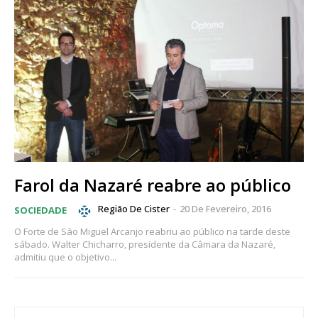
Farol da Nazaré reabre ao público
Região De Cister
-
20 De Fevereiro, 2016
SOCIEDADE
O Forte de São Miguel Arcanjo reabriu ao público na tarde deste
sábado. Walter Chicharro, presidente da Câmara da Nazaré,
admitiu que o objetivo...