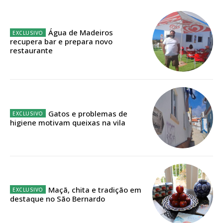
Sendo assinante terá acesso a todos os conteúdos exclusivos e versões
digitais.
Escolha o plano de assinatura desejado:
Água de Madeiros
recupera bar e prepara novo
restaurante
ASSINATURA
IMPRESSA
32
€
Gatos e problemas de
higiene motivam queixas na vila
12 meses
Edição em papel entregue à Quinta-feira em sua
Maçã, chita e tradição em
casa
destaque no São Bernardo
Acesso ao conteúdo online
Acesso aos conteúdos Exclusivos para