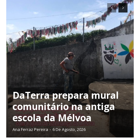
DaTerra prepara mural
comunitário na antiga
Planos de Assinatura
escola da Mélvoa
Faça-se assinante do Região de Cister e ajude-nos a manter este serviço
Ana Ferraz Pereira
-
6 De Agosto, 2026
público!