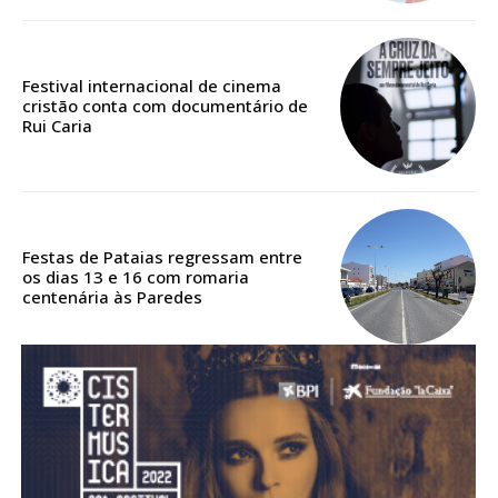
assinantes
Ofertas para assinatura anual
Festival internacional de cinema
cristão conta com documentário de
Escolha o plano
Rui Caria
ASSINATURA
DIGITAL ANUAL
Festas de Pataias regressam entre
os dias 13 e 16 com romaria
16
€
centenária às Paredes
12 meses
Acesso ao conteúdo online
Acesso aos conteúdos Exclusivos para