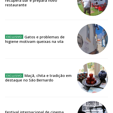
recupera bar e prepara novo
casa
restaurante
Acesso ao conteúdo online
Acesso aos conteúdos Exclusivos para
assinantes
Ofertas para assinatura anual
Gatos e problemas de
Escolha o plano
higiene motivam queixas na vila
ASSINATURA
DIGITAL ANUAL
Maçã, chita e tradição em
destaque no São Bernardo
16
€
12 meses
Festival internacional de cinema