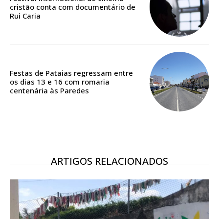
cristão conta com documentário de
Acesso ao conteúdo online
Rui Caria
Acesso aos conteúdos Exclusivos para
assinantes
Ofertas para assinatura anual
Festas de Pataias regressam entre
Escolha o plano
os dias 13 e 16 com romaria
centenária às Paredes
ARTIGOS RELACIONADOS