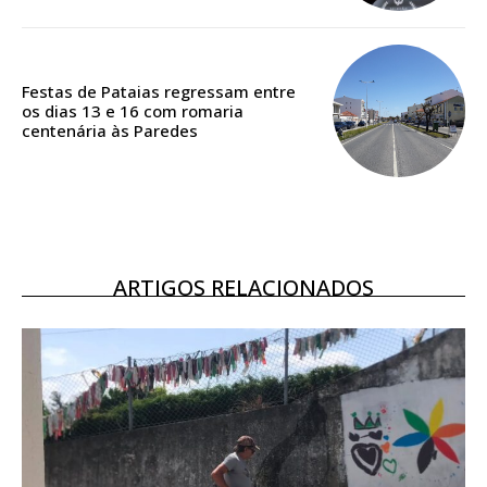
ASSINATURA
DIGITAL ANUAL
16
€
Festas de Pataias regressam entre
os dias 13 e 16 com romaria
centenária às Paredes
12 meses
Acesso ao conteúdo online
Acesso aos conteúdos Exclusivos para
ARTIGOS RELACIONADOS
assinantes
Ofertas para assinatura anual
Escolha o plano