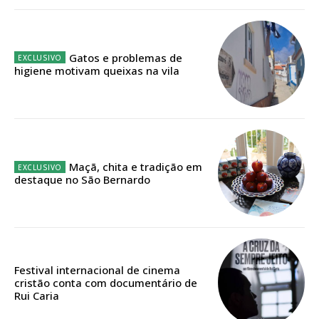
IMPRESSA
32
€
Gatos e problemas de
12 meses
higiene motivam queixas na vila
Edição em papel entregue à Quinta-feira em sua
casa
Acesso ao conteúdo online
Maçã, chita e tradição em
Acesso aos conteúdos Exclusivos para
destaque no São Bernardo
assinantes
Ofertas para assinatura anual
Escolha o plano
Festival internacional de cinema
cristão conta com documentário de
Rui Caria