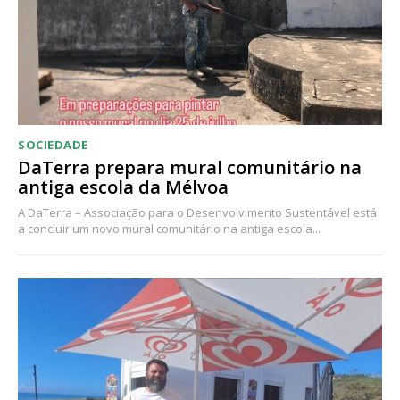
SOCIEDADE
DaTerra prepara mural comunitário na
antiga escola da Mélvoa
A DaTerra – Associação para o Desenvolvimento Sustentável está
a concluir um novo mural comunitário na antiga escola...