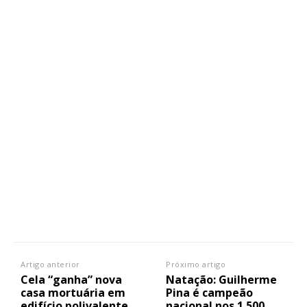
Artigo anterior
Próximo artigo
Cela “ganha” nova
Natação: Guilherme
casa mortuária em
Pina é campeão
edifício polivalente
nacional nos 1.500