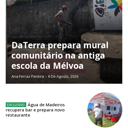
DaTerra prepara mural
Planos de Assinatura
comunitário na antiga
Faça-se assinante do Região de Cister e ajude-nos a manter este serviço
escola da Mélvoa
público!
Ana Ferraz Pereira
-
6 De Agosto, 2026
Sendo assinante terá acesso a todos os conteúdos exclusivos e versões
digitais.
Escolha o plano de assinatura desejado:
Água de Madeiros
recupera bar e prepara novo
restaurante
ASSINATURA