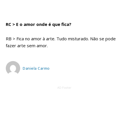
RC > E o amor onde é que fica?
RB > Fica no amor à arte. Tudo misturado. Não se pode
fazer arte sem amor.
Daniela Carmo
AD Footer
Planos de Assinatura
Faça-se assinante do Região de Cister e ajude-nos a manter este serviço
público!