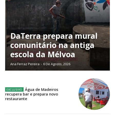
Acesso aos conteúdos Exclusivos para
assinantes
Ofertas para assinatura anual
Escolha o plano
DaTerra prepara mural
comunitário na antiga
escola da Mélvoa
Ana Ferraz Pereira
-
6 De Agosto, 2026
Água de Madeiros
recupera bar e prepara novo
restaurante