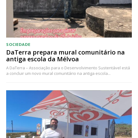
SOCIEDADE
DaTerra prepara mural comunitário na
antiga escola da Mélvoa
A DaTerra – Associação para o Desenvolvimento Sustentável está
a concluir um novo mural comunitário na antiga escola...