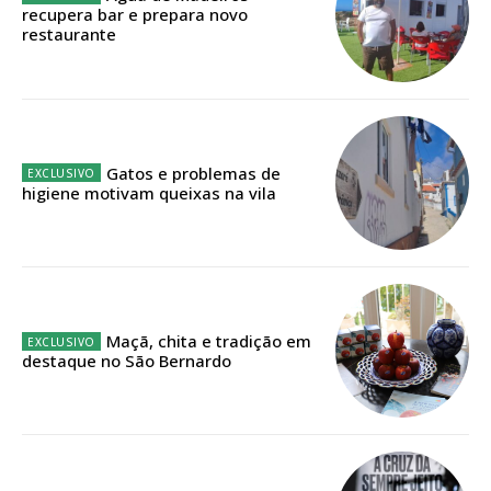
ASSINATURA
recupera bar e prepara novo
restaurante
IMPRESSA
32
€
12 meses
Gatos e problemas de
higiene motivam queixas na vila
Edição em papel entregue à Quinta-feira em sua
casa
Acesso ao conteúdo online
Acesso aos conteúdos Exclusivos para
assinantes
Maçã, chita e tradição em
destaque no São Bernardo
Ofertas para assinatura anual
Escolha o plano