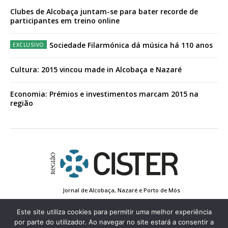
Clubes de Alcobaça juntam-se para bater recorde de
participantes em treino online
Sociedade Filarmónica dá música há 110 anos
Cultura: 2015 vincou made in Alcobaça e Nazaré
Economia: Prémios e investimentos marcam 2015 na
região
Jornal de Alcobaça, Nazaré e Porto de Mós
Estatuto Editorial
Contactos
Política de Privacidade
Conta de Registo
Edição Impressa
Este site utiliza cookies para permitir uma melhor experiência
por parte do utilizador. Ao navegar no site estará a consentir a