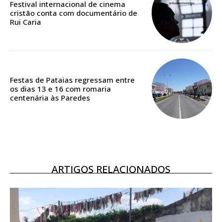
Festival internacional de cinema
cristão conta com documentário de
Rui Caria
ASSINATURA
DIGITAL ANUAL
16
€
Festas de Pataias regressam entre
12 meses
os dias 13 e 16 com romaria
centenária às Paredes
Acesso ao conteúdo online
Acesso aos conteúdos Exclusivos para
assinantes
Ofertas para assinatura anual
ARTIGOS RELACIONADOS
Escolha o plano