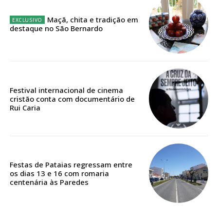
12 meses
Maçã, chita e tradição em
destaque no São Bernardo
Acesso ao conteúdo online
Acesso aos conteúdos Exclusivos para
assinantes
Festival internacional de cinema
Ofertas para assinatura anual
cristão conta com documentário de
Rui Caria
Escolha o plano
Festas de Pataias regressam entre
os dias 13 e 16 com romaria
centenária às Paredes