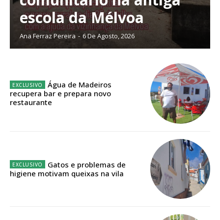
escola da Mélvoa
Ana Ferraz Pereira
-
6 De Agosto, 2026
Edição em papel entregue à Quinta-feira em sua
casa
Acesso ao conteúdo online
Acesso aos conteúdos Exclusivos para
Água de Madeiros
assinantes
recupera bar e prepara novo
Ofertas para assinatura anual
restaurante
Escolha o plano
Gatos e problemas de
higiene motivam queixas na vila
ASSINATURA
DIGITAL ANUAL
16
€