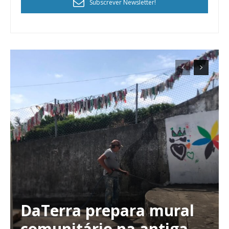
Subscrever Newsletter!
Planos de Assinatura
Faça-se assinante do Região de Cister e ajude-nos a manter este serviço
público!
Sendo assinante terá acesso a todos os conteúdos exclusivos e versões
digitais.
Escolha o plano de assinatura desejado:
ASSINATURA
IMPRESSA
32
€
DaTerra prepara mural
comunitário na antiga
12 meses