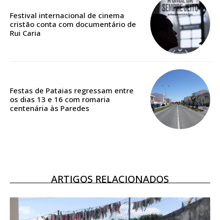
ASSINATURA
Festival internacional de cinema
IMPRESSA
cristão conta com documentário de
Rui Caria
32
€
12 meses
Festas de Pataias regressam entre
os dias 13 e 16 com romaria
centenária às Paredes
Edição em papel entregue à Quinta-feira em sua
casa
Acesso ao conteúdo online
Acesso aos conteúdos Exclusivos para
assinantes
Ofertas para assinatura anual
ARTIGOS RELACIONADOS
Escolha o plano