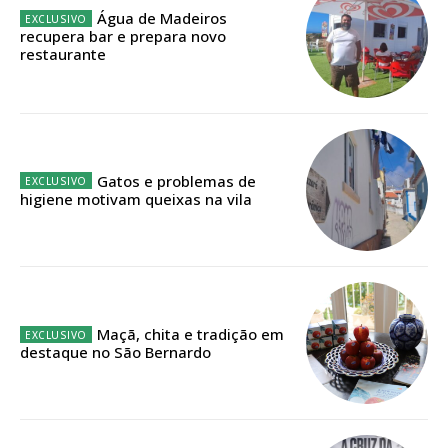
Água de Madeiros
recupera bar e prepara novo
restaurante
Gatos e problemas de
Planos de Assinatura
higiene motivam queixas na vila
Faça-se assinante do Região de Cister e ajude-nos a manter este serviço
público!
Sendo assinante terá acesso a todos os conteúdos exclusivos e versões
Maçã, chita e tradição em
digitais.
destaque no São Bernardo
Escolha o plano de assinatura desejado: