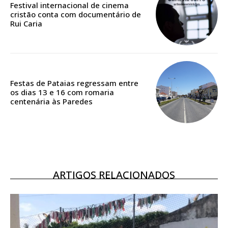
Festival internacional de cinema
casa
cristão conta com documentário de
Acesso ao conteúdo online
Rui Caria
Acesso aos conteúdos Exclusivos para
assinantes
Ofertas para assinatura anual
Festas de Pataias regressam entre
Escolha o plano
os dias 13 e 16 com romaria
centenária às Paredes
ASSINATURA
DIGITAL ANUAL
16
€
ARTIGOS RELACIONADOS
12 meses