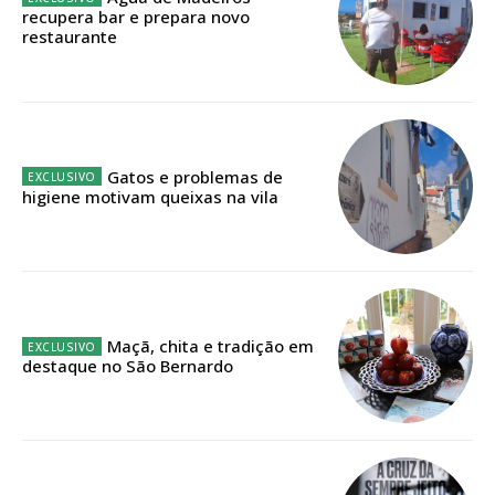
recupera bar e prepara novo
Faça-se assinante do Região de Cister e ajude-nos a manter este serviço
restaurante
público!
Sendo assinante terá acesso a todos os conteúdos exclusivos e versões
digitais.
Escolha o plano de assinatura desejado:
Gatos e problemas de
higiene motivam queixas na vila
ASSINATURA
IMPRESSA
32
€
Maçã, chita e tradição em
destaque no São Bernardo
12 meses
Edição em papel entregue à Quinta-feira em sua