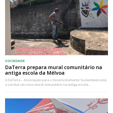
Acesso ao conteúdo online
Acesso aos conteúdos Exclusivos para
assinantes
Ofertas para assinatura anual
Escolha o plano
SOCIEDADE
DaTerra prepara mural comunitário na
antiga escola da Mélvoa
A DaTerra – Associação para o Desenvolvimento Sustentável está
a concluir um novo mural comunitário na antiga escola...