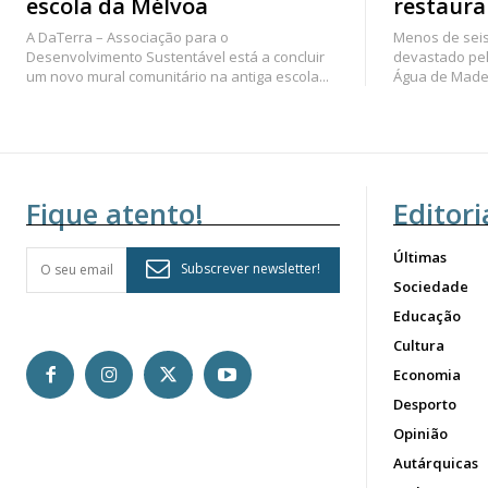
escola da Mélvoa
restaura
A DaTerra – Associação para o
Menos de seis
Desenvolvimento Sustentável está a concluir
devastado pel
um novo mural comunitário na antiga escola...
Água de Madei
Fique atento!
Editori
Últimas
Subscrever newsletter!
Sociedade
Educação
Cultura
Economia
Desporto
Opinião
Autárquicas