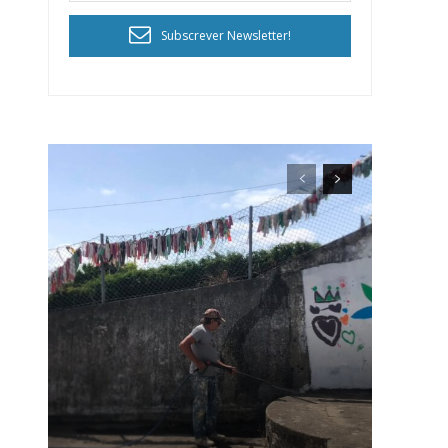
Subscrever Newsletter!
ra
público!