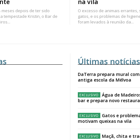
nte
na vila
 meses depois de ter sido
O excesso de animais errantes,
a tempestade Kristin, o Bar de
gatos, e os problemas de higien
ros...
foram levados à reunião da...
as
Últimas notícias
DaTerra prepara mural com
antiga escola da Mélvoa
Água de Madeiro
bar e prepara novo restaur
Gatos e problema
motivam queixas na vila
Maçã, chita e tr