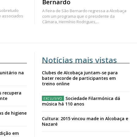
Bernardo
 sobretudo
A Feira de São Bernardo regressa a Alcobaça
e associados
com um programa que o presidente da
Câmara, Hermínio Rodrigues,...
Notícias mais vistas
unitário na
Clubes de Alcobaça juntam-se para
bater recorde de participantes em
treino online
s recupera
ante
Sociedade Filarmónica dá
música há 110 anos
s de higiene
Cultura: 2015 vincou made in Alcobaça e
Nazaré
adição em