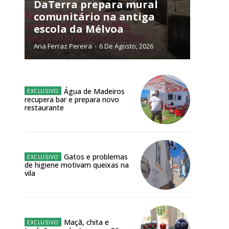
DaTerra prepara mural
comunitário na antiga
escola da Mélvoa
NATURA
Ana Ferraz Pereira
-
6 De Agosto, 2026
L ANUAL
6
€
Água de Madeiros
meses
recupera bar e prepara novo
restaurante
o online
os Exclusivos para
Gatos e problemas
de higiene motivam queixas na
atura anual
vila
 o plano
Maçã, chita e