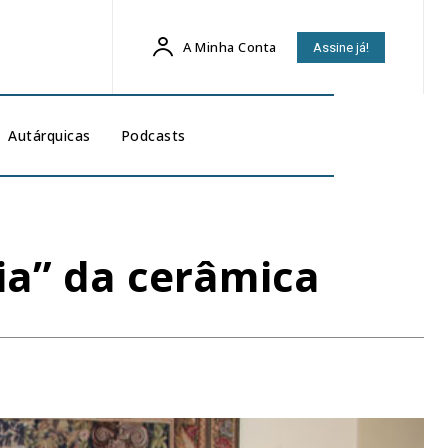
A Minha Conta
Assine já!
Autárquicas
Podcasts
ia” da cerâmica