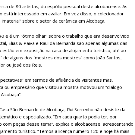
rca de 80 artistas, do espólio pessoal deste alcobacense. As
ão está interessado em avaliar. Em vez disso, o colecionador
e imaterial” sobre o setor da cerâmica em Alcobaça.
ATURA
ASSI
ESSA
DIGITA
 e é um “ótimo olhar” sobre o trabalho que era desenvolvido
2
€
1
estal, Elias & Paiva e Raul da Bernarda são apenas algumas das
 estão em exposição na casa de alojamento turístico, até ao
s” de alguns dos “mestres dos mestres” como João Santos,
eses
12 
dor ou José dos Reis.
regue à Quinta-feira
Acesso ao conteúd
pectativas” em termos de afluência de visitantes mas,
Acesso aos conteúd
ta ou empresário que visitou a mostra motivou um “diálogo
 online
assinantes
 Alcobaça”.
os Exclusivos para
Ofertas para assin
Casa São Bernardo de Alcobaça, Rui Serrenho não desiste da
tura anual
Escolha
 temático e especializado. “Em cada quarto podia ter, por
o com peças desse tema”, explica o alcobacense, acrescentando
ojamento turístico. “Temos a licença número 120 e hoje há mais
 o plano