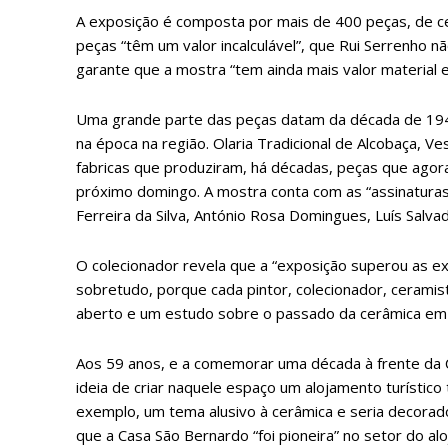
A exposição é composta por mais de 400 peças, de ce
peças “têm um valor incalculável”, que Rui Serrenho n
garante que a mostra “tem ainda mais valor material 
ASSIN
IMPR
Uma grande parte das peças datam da década de 1940
3
na época na região. Olaria Tradicional de Alcobaça, V
fabricas que produziram, há décadas, peças que agora
próximo domingo. A mostra conta com as “assinatura
12 m
Ferreira da Silva, António Rosa Domingues, Luís Salva
Edição em papel ent
O colecionador revela que a “exposição superou as ex
em sua casa
sobretudo, porque cada pintor, colecionador, ceramis
Acesso ao conteúdo
aberto e um estudo sobre o passado da cerâmica em
Acesso aos conteúd
assinantes
Aos 59 anos, e a comemorar uma década à frente da 
Ofertas para assina
ideia de criar naquele espaço um alojamento turístico
exemplo, um tema alusivo à cerâmica e seria decorad
que a Casa São Bernardo “foi pioneira” no setor do al
Escolha