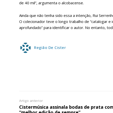
de 40 mil”, argumenta o alcobacense.
Ainda que não tenha sido essa a intenção, Rui Serrenh
O colecionador teve o longo trabalho de “catalogar e 
aprofundado” para identificar o autor. No entanto, t
Região De Cister
Artigo anterior
Cistermúsica assinala bodas de prata co
“melhor edição de sempre”