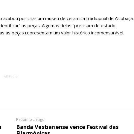
o acabou por criar um museu de cerâmica tradicional de Alcobaça.
identificar” as peças. Algumas delas “precisam de estudo
odas as peças representam um valor histórico incomensurável.
AD Footer
Próximo artigo
m
Banda Vestiariense vence Festival das
Filarmónicas