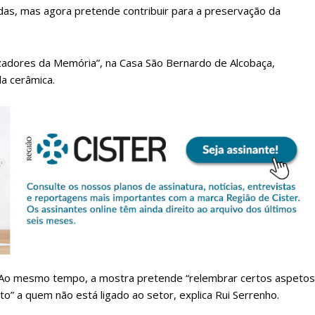
das, mas agora pretende contribuir para a preservação da
izadores da Memória”, na Casa São Bernardo de Alcobaça,
a cerâmica.
lanos de Assinatu
 assinante do Região de Cister e ajude-nos a manter este serviço 
. Ao mesmo tempo, a mostra pretende “relembrar certos aspetos
Sendo assinante terá acesso a todos os conteúdos exclusivos e versões digitais.
o” a quem não está ligado ao setor, explica Rui Serrenho.
Escolha o plano de assinatura desejado: