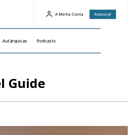
A Minha Conta
Assine já!
Autárquicas
Podcasts
l Guide