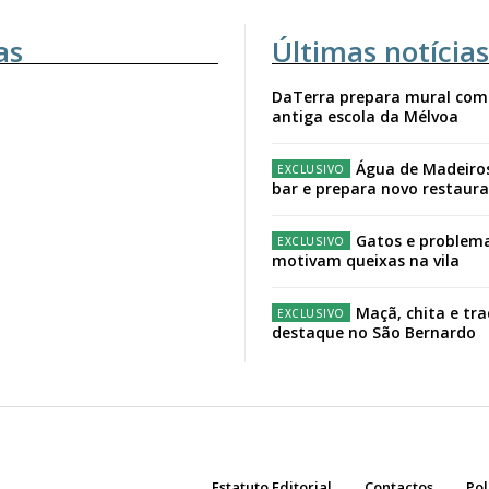
as
Últimas notícias
DaTerra prepara mural com
antiga escola da Mélvoa
Água de Madeiro
bar e prepara novo restaur
Gatos e problema
motivam queixas na vila
Maçã, chita e tr
destaque no São Bernardo
Estatuto Editorial
Contactos
Pol