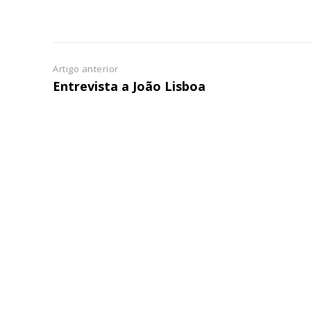
ASSIN
IMPR
3
Artigo anterior
12 m
Entrevista a João Lisboa
Edição em papel ent
em sua casa
Acesso ao conteúdo
Acesso aos conteúd
assinantes
Ofertas para assina
Escolha