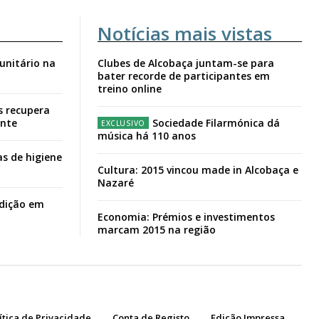
Notícias mais vistas
unitário na
Clubes de Alcobaça juntam-se para
bater recorde de participantes em
treino online
s recupera
ante
Sociedade Filarmónica dá
música há 110 anos
s de higiene
Cultura: 2015 vincou made in Alcobaça e
Nazaré
adição em
Economia: Prémios e investimentos
marcam 2015 na região
ítica de Privacidade
Conta de Registo
Edição Impressa