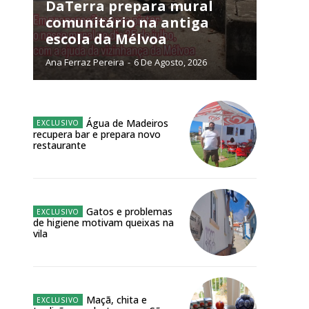
NATURA
DaTerra prepara mural
L ANUAL
comunitário na antiga
escola da Mélvoa
6
€
Ana Ferraz Pereira
-
6 De Agosto, 2026
meses
o online
Água de Madeiros
recupera bar e prepara novo
os Exclusivos para
restaurante
atura anual
Gatos e problemas
 o plano
de higiene motivam queixas na
vila
Maçã, chita e