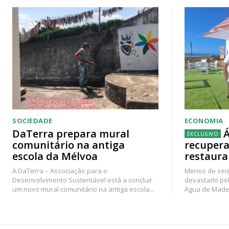
SOCIEDADE
ECONOMIA
DaTerra prepara mural
Á
comunitário na antiga
recupera
escola da Mélvoa
restaura
A DaTerra – Associação para o
Menos de seis
Desenvolvimento Sustentável está a concluir
devastado pel
um novo mural comunitário na antiga escola...
Água de Madei