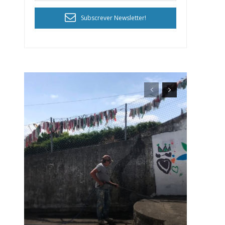
Subscrever Newsletter!
ra
público!