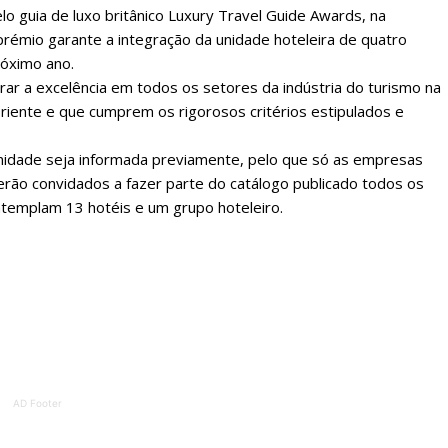
lo guia de luxo britânico Luxury Travel Guide Awards, na
prémio garante a integração da unidade hoteleira de quatro
róximo ano.
ar a excelência em todos os setores da indústria do turismo na
 Oriente e que cumprem os rigorosos critérios estipulados e
 unidade seja informada previamente, pelo que só as empresas
erão convidados a fazer parte do catálogo publicado todos os
ntemplam 13 hotéis e um grupo hoteleiro.
lanos de Assinatu
 assinante do Região de Cister e ajude-nos a manter este serviço 
Sendo assinante terá acesso a todos os conteúdos exclusivos e versões digitais.
Escolha o plano de assinatura desejado:
AD Footer