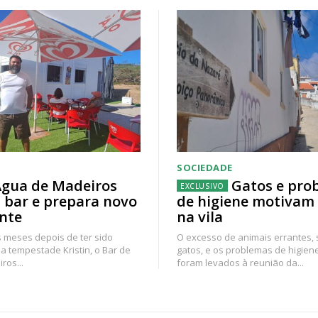
SOCIEDADE
gua de Madeiros
Gatos e pro
 bar e prepara novo
de higiene motivam
nte
na vila
 meses depois de ter sido
O excesso de animais errantes,
a tempestade Kristin, o Bar de
gatos, e os problemas de higien
ros...
foram levados à reunião da...