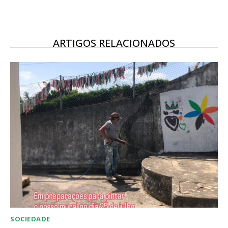
12 meses
ARTIGOS RELACIONADOS
Acesso ao conteúdo online
Acesso aos conteúdos Exclusivos para
assinantes
Ofertas para assinatura anual
Escolha o plano
SOCIEDADE