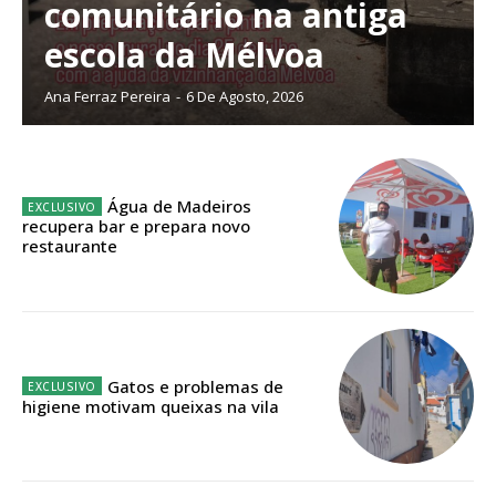
comunitário na antiga
escola da Mélvoa
Planos de Assinatura
Ana Ferraz Pereira
-
6 De Agosto, 2026
Faça-se assinante do Região de Cister e ajude-nos a manter este serviço
público!
Sendo assinante terá acesso a todos os conteúdos exclusivos e versões
Água de Madeiros
digitais.
recupera bar e prepara novo
Escolha o plano de assinatura desejado:
restaurante
ASSINATURA
Gatos e problemas de
IMPRESSA
higiene motivam queixas na vila
32
€