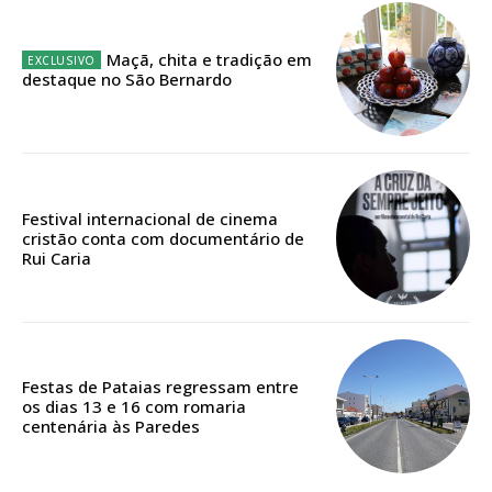
12 meses
Maçã, chita e tradição em
destaque no São Bernardo
Edição em papel entregue à Quinta-feira em sua
casa
Acesso ao conteúdo online
Acesso aos conteúdos Exclusivos para
assinantes
Festival internacional de cinema
Ofertas para assinatura anual
cristão conta com documentário de
Rui Caria
Escolha o plano
Festas de Pataias regressam entre
os dias 13 e 16 com romaria
ASSINATURA
centenária às Paredes
DIGITAL ANUAL
16
€