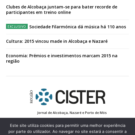
Clubes de Alcobaça juntam-se para bater recorde de
participantes em treino online
Sociedade Filarmónica dá música há 110 anos
Cultura: 2015 vincou made in Alcobaça e Nazaré
Economia: Prémios e investimentos marcam 2015 na
região
Jornal de Alcobaça, Nazaré e Porto de Mós
Estatuto Editorial
Contactos
Política de Privacidade
Conta de Registo
Edição Impressa
Este site utiliza cookies para permitir uma melhor experiência
por parte do utilizador. Ao navegar no site estará a consentir a