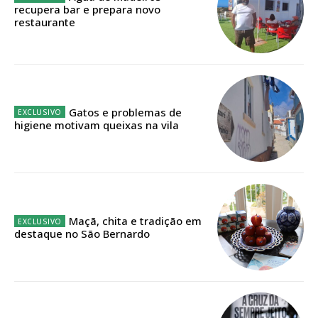
ASSINATURA
recupera bar e prepara novo
restaurante
IMPRESSA
32
€
12 meses
Gatos e problemas de
higiene motivam queixas na vila
Edição em papel entregue à Quinta-feira em sua
casa
Acesso ao conteúdo online
Acesso aos conteúdos Exclusivos para
assinantes
Maçã, chita e tradição em
destaque no São Bernardo
Ofertas para assinatura anual
Escolha o plano