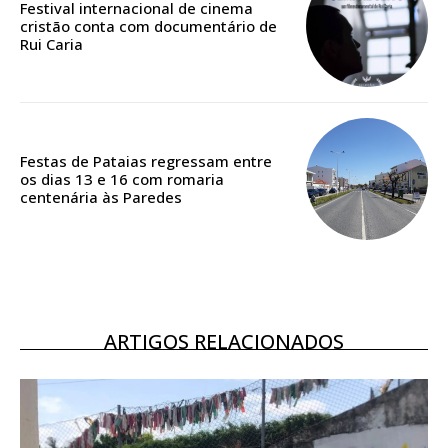
Festival internacional de cinema
cristão conta com documentário de
Rui Caria
ASSINATURA
DIGITAL ANUAL
16
€
Festas de Pataias regressam entre
12 meses
os dias 13 e 16 com romaria
centenária às Paredes
Acesso ao conteúdo online
Acesso aos conteúdos Exclusivos para
assinantes
Ofertas para assinatura anual
ARTIGOS RELACIONADOS
Escolha o plano