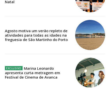
Natal
ASSINATURA
DIGITAL ANUAL
Agosto motiva um verão repleto de
16
€
atividades para todas as idades na
freguesia de São Martinho do Porto
12 meses
Marina Leonardo
Acesso ao conteúdo online
apresenta curta-metragem em
Festival de Cinema de Avanca
Acesso aos conteúdos Exclusivos para
assinantes
Ofertas para assinatura anual
Escolha o plano