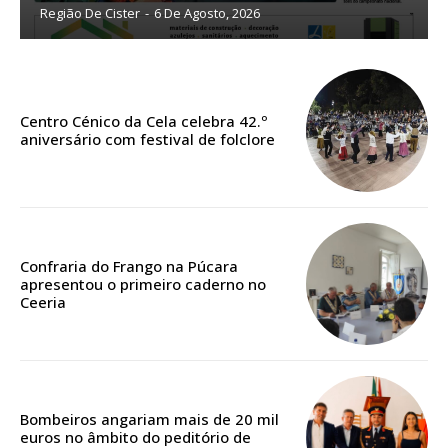
Região De Cister
-
6 De Agosto, 2026
ASSINATURA
IMPRESSA
32
€
Centro Cénico da Cela celebra 42.º
aniversário com festival de folclore
12 meses
Edição em papel entregue à Quinta-feira em sua
casa
Confraria do Frango na Púcara
apresentou o primeiro caderno no
Acesso ao conteúdo online
Ceeria
Acesso aos conteúdos Exclusivos para
assinantes
Ofertas para assinatura anual
Bombeiros angariam mais de 20 mil
Escolha o plano
euros no âmbito do peditório de