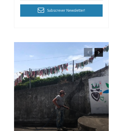
Subscrever Newsletter!
ra
público!