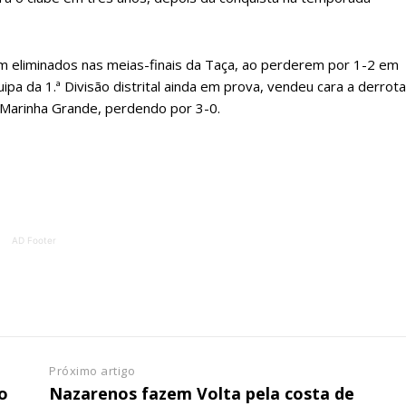
ATURA
ASSI
ESSA
DIGITA
2
€
1
am eliminados nas meias-finais da Taça, ao perderem por 1-2 em
uipa da 1.ª Divisão distrital ainda em prova, vendeu cara a derrota
eses
12 
 Marinha Grande, perdendo por 3-0.
regue à Quinta-feira
Acesso ao conteúd
Acesso aos conteúd
 online
assinantes
os Exclusivos para
Ofertas para assin
AD Footer
tura anual
Escolha
 o plano
Próximo artigo
o
Nazarenos fazem Volta pela costa de