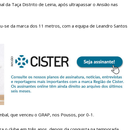
al da Taça Distrito de Leiria, após ultrapassar o Ansião nas
cidiu-se da marca dos 11 metros, com a equipa de Leandro Santos
lanos de Assinatu
 assinante do Região de Cister e ajude-nos a manter este serviço 
Sendo assinante terá acesso a todos os conteúdos exclusivos e versões digitais.
Escolha o plano de assinatura desejado:
ombal, que venceu o GRAP, nos Pousos, por 0-1.
para o clube em três anos, depois da conquista na temporada