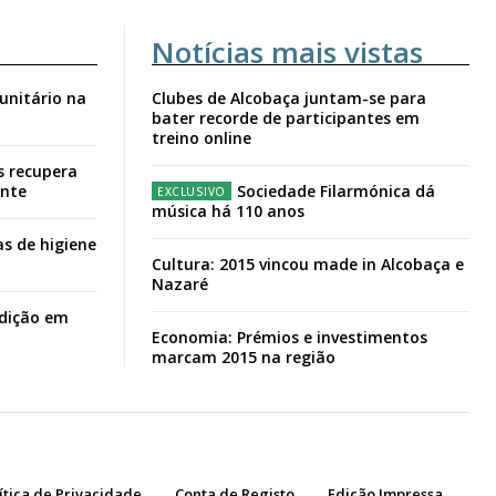
Notícias mais vistas
unitário na
Clubes de Alcobaça juntam-se para
bater recorde de participantes em
treino online
s recupera
ante
Sociedade Filarmónica dá
música há 110 anos
s de higiene
Cultura: 2015 vincou made in Alcobaça e
Nazaré
adição em
Economia: Prémios e investimentos
marcam 2015 na região
ítica de Privacidade
Conta de Registo
Edição Impressa