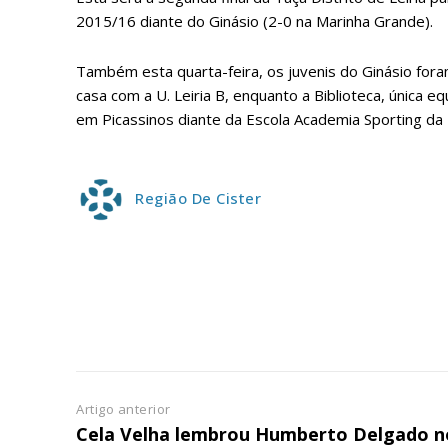
ASSIN
IMPR
2015/16 diante do Ginásio (2-0 na Marinha Grande).
3
Também esta quarta-feira, os juvenis do Ginásio for
casa com a U. Leiria B, enquanto a Biblioteca, única eq
12 m
em Picassinos diante da Escola Academia Sporting da
Edição em papel ent
em sua casa
Região De Cister
Acesso ao conteúdo
Acesso aos conteúd
assinantes
Ofertas para assina
Escolha
Artigo anterior
Cela Velha lembrou Humberto Delgado n