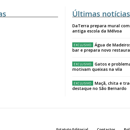
as
Últimas notícias
DaTerra prepara mural com
antiga escola da Mélvoa
Água de Madeiro
bar e prepara novo restaur
Gatos e problema
motivam queixas na vila
Maçã, chita e tr
destaque no São Bernardo
Estatuto Editorial
Contactos
Pol