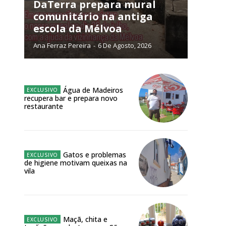
NATURA
DaTerra prepara mural
L ANUAL
comunitário na antiga
escola da Mélvoa
6
€
Ana Ferraz Pereira
-
6 De Agosto, 2026
meses
o online
Água de Madeiros
recupera bar e prepara novo
os Exclusivos para
restaurante
atura anual
Gatos e problemas
 o plano
de higiene motivam queixas na
vila
Maçã, chita e