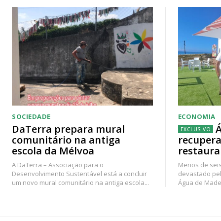
SOCIEDADE
ECONOMIA
DaTerra prepara mural
Á
comunitário na antiga
recupera
escola da Mélvoa
restaura
A DaTerra – Associação para o
Menos de seis
Desenvolvimento Sustentável está a concluir
devastado pel
um novo mural comunitário na antiga escola...
Água de Madei