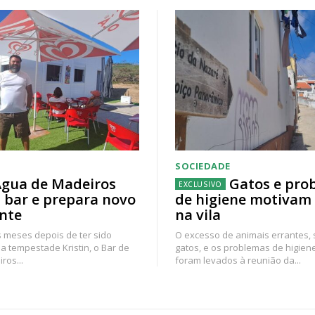
SOCIEDADE
gua de Madeiros
Gatos e pro
 bar e prepara novo
de higiene motivam
nte
na vila
 meses depois de ter sido
O excesso de animais errantes,
a tempestade Kristin, o Bar de
gatos, e os problemas de higien
ros...
foram levados à reunião da...