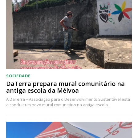
Acesso ao conteúdo online
Acesso aos conteúdos Exclusivos para
assinantes
Ofertas para assinatura anual
Escolha o plano
SOCIEDADE
DaTerra prepara mural comunitário na
antiga escola da Mélvoa
A DaTerra – Associação para o Desenvolvimento Sustentável está
a concluir um novo mural comunitário na antiga escola...