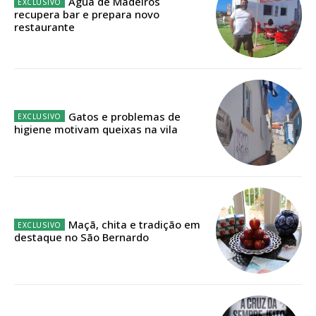
Água de Madeiros
recupera bar e prepara novo
Faça-se assinante do Região de Cister e ajude-nos a manter este serviço
restaurante
público!
Sendo assinante terá acesso a todos os conteúdos exclusivos e versões
digitais.
Escolha o plano de assinatura desejado:
Gatos e problemas de
higiene motivam queixas na vila
ASSINATURA
IMPRESSA
32
€
Maçã, chita e tradição em
destaque no São Bernardo
12 meses
Edição em papel entregue à Quinta-feira em sua