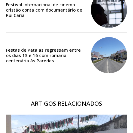
casa
Festival internacional de cinema
cristão conta com documentário de
Acesso ao conteúdo online
Rui Caria
Acesso aos conteúdos Exclusivos para
assinantes
Ofertas para assinatura anual
Festas de Pataias regressam entre
Escolha o plano
os dias 13 e 16 com romaria
centenária às Paredes
ASSINATURA
DIGITAL ANUAL
16
€
ARTIGOS RELACIONADOS
12 meses