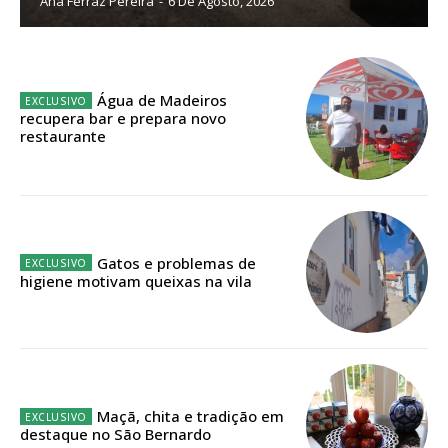
Ana Ferraz Pereira
-
6 De Agosto, 2026
Planos de Assinatura
Faça-se assinante do Região de Cister e ajude-nos a manter este serviço
Água de Madeiros
público!
recupera bar e prepara novo
restaurante
Sendo assinante terá acesso a todos os conteúdos exclusivos e versões
digitais.
Escolha o plano de assinatura desejado:
Gatos e problemas de
higiene motivam queixas na vila
ASSINATURA
IMPRESSA
32
€
12 meses
Maçã, chita e tradição em
destaque no São Bernardo