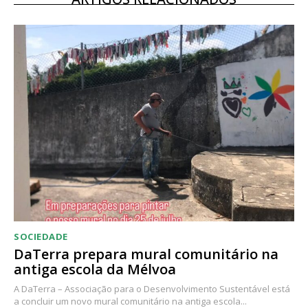
12 meses
Acesso ao conteúdo online
Acesso aos conteúdos Exclusivos para
assinantes
Ofertas para assinatura anual
Escolha o plano
SOCIEDADE
DaTerra prepara mural comunitário na
antiga escola da Mélvoa
A DaTerra – Associação para o Desenvolvimento Sustentável está
a concluir um novo mural comunitário na antiga escola...