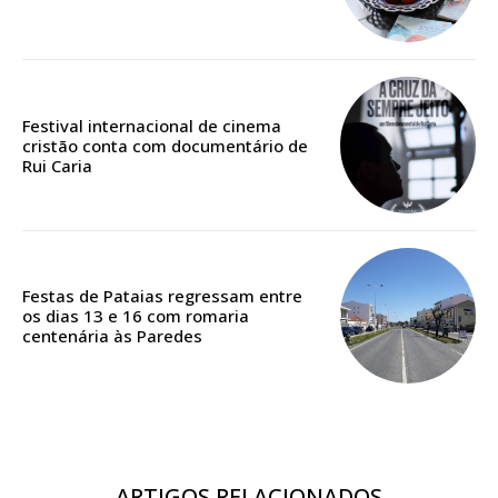
Edição em papel entregue à Quinta-feira em sua
casa
Acesso ao conteúdo online
Festival internacional de cinema
Acesso aos conteúdos Exclusivos para
cristão conta com documentário de
assinantes
Rui Caria
Ofertas para assinatura anual
Escolha o plano
Festas de Pataias regressam entre
os dias 13 e 16 com romaria
centenária às Paredes
ASSINATURA
DIGITAL ANUAL
16
€
ARTIGOS RELACIONADOS