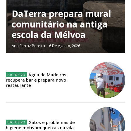
Ofertas para assinatura anual
DaTerra prepara mural
comunitário na antiga
Escolha o plano
escola da Mélvoa
Ana Ferraz Pereira
-
6 De Agosto, 2026
ASSINATURA
DIGITAL ANUAL
16
€
Água de Madeiros
recupera bar e prepara novo
restaurante
12 meses
Acesso ao conteúdo online
Acesso aos conteúdos Exclusivos para
Gatos e problemas de
assinantes
higiene motivam queixas na vila