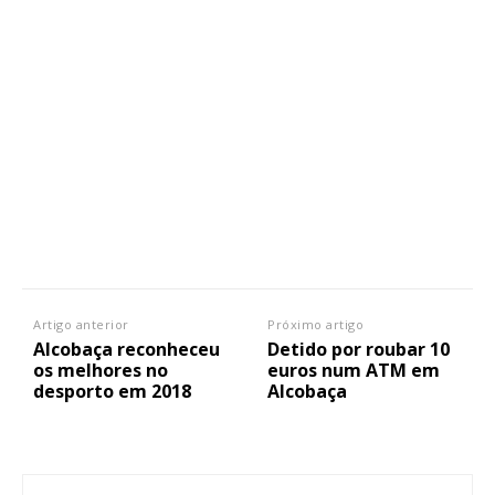
Artigo anterior
Próximo artigo
Alcobaça reconheceu
Detido por roubar 10
Planos de Assinatura
os melhores no
euros num ATM em
desporto em 2018
Alcobaça
Faça-se assinante do Região de Cister e ajude-nos a manter este serviço
público!
Sendo assinante terá acesso a todos os conteúdos exclusivos e versões