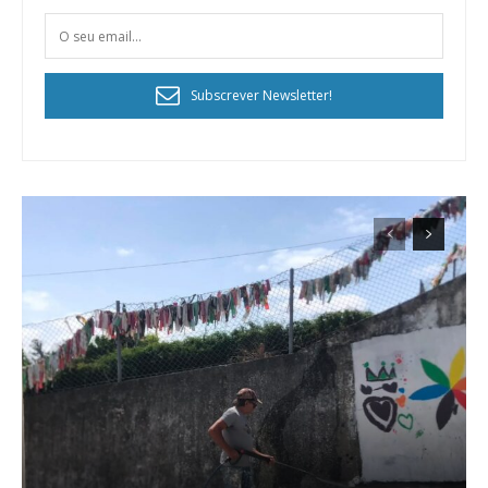
digitais.
Escolha o plano de assinatura desejado:
Subscrever Newsletter!
ASSINATURA
IMPRESSA
32
€
12 meses
Edição em papel entregue à Quinta-feira em sua
casa
Acesso ao conteúdo online
Acesso aos conteúdos Exclusivos para
assinantes