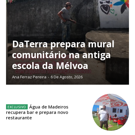
DaTerra prepara mural
comunitário na antiga
escola da Mélvoa
Ana Ferraz Pereira
-
6 De Agosto, 2026
Água de Madeiros
Planos de Assinatura
recupera bar e prepara novo
restaurante
Faça-se assinante do Região de Cister e ajude-nos a manter este serviço