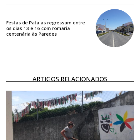
Acesso aos conteúdos Exclusivos para
assinantes
Ofertas para assinatura anual
Festas de Pataias regressam entre
os dias 13 e 16 com romaria
centenária às Paredes
Escolha o plano
ASSINATURA
ARTIGOS RELACIONADOS
DIGITAL ANUAL
16
€
12 meses
Acesso ao conteúdo online