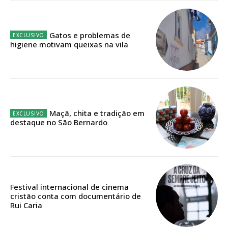
público!
Sendo assinante terá acesso a todos os conteúdos exclusivos e versões
digitais.
Gatos e problemas de
Escolha o plano de assinatura desejado:
higiene motivam queixas na vila
ASSINATURA
IMPRESSA
Maçã, chita e tradição em
destaque no São Bernardo
32
€
12 meses
Festival internacional de cinema
cristão conta com documentário de
Edição em papel entregue à Quinta-feira em sua
Rui Caria
casa
Acesso ao conteúdo online