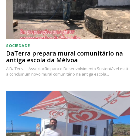
Acesso aos conteúdos Exclusivos para
assinantes
Ofertas para assinatura anual
Escolha o plano
SOCIEDADE
DaTerra prepara mural comunitário na
antiga escola da Mélvoa
A DaTerra – Associação para o Desenvolvimento Sustentável está
a concluir um novo mural comunitário na antiga escola...