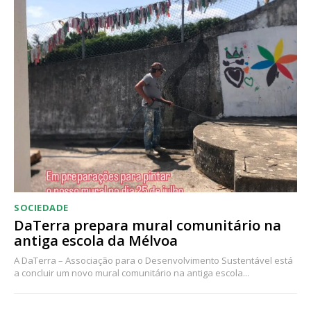
SOCIEDADE
DaTerra prepara mural comunitário na
antiga escola da Mélvoa
A DaTerra – Associação para o Desenvolvimento Sustentável está
a concluir um novo mural comunitário na antiga escola...