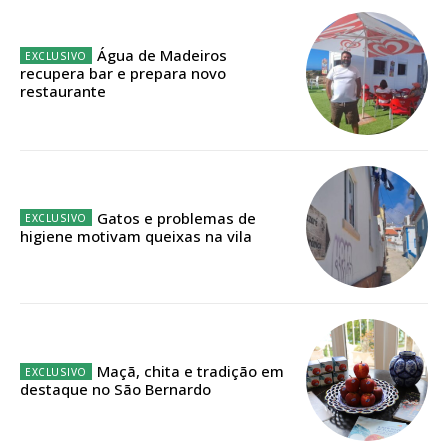
Edição em papel entregue à Quinta-feira em sua
casa
Água de Madeiros
Acesso ao conteúdo online
recupera bar e prepara novo
restaurante
Acesso aos conteúdos Exclusivos para
assinantes
Ofertas para assinatura anual
Escolha o plano
Gatos e problemas de
higiene motivam queixas na vila
ASSINATURA
DIGITAL ANUAL
16
€
Maçã, chita e tradição em
destaque no São Bernardo
12 meses