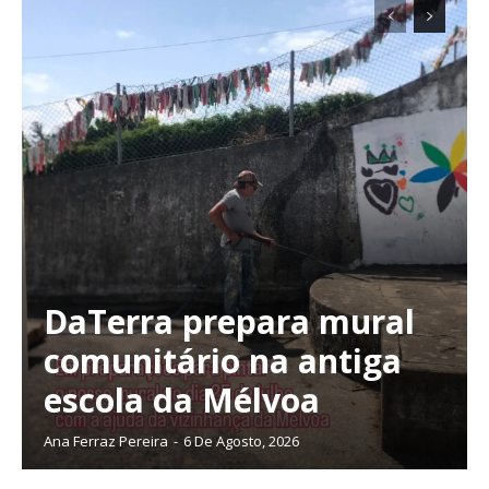
Planos de Assinatura
Faça-se assinante do Região de Cister e ajude-nos a manter este serviço
público!
Sendo assinante terá acesso a todos os conteúdos exclusivos e versões
digitais.
Escolha o plano de assinatura desejado:
ASSINATURA
DaTerra prepara mural
IMPRESSA
32
€
comunitário na antiga
escola da Mélvoa
12 meses
Ana Ferraz Pereira
-
6 De Agosto, 2026