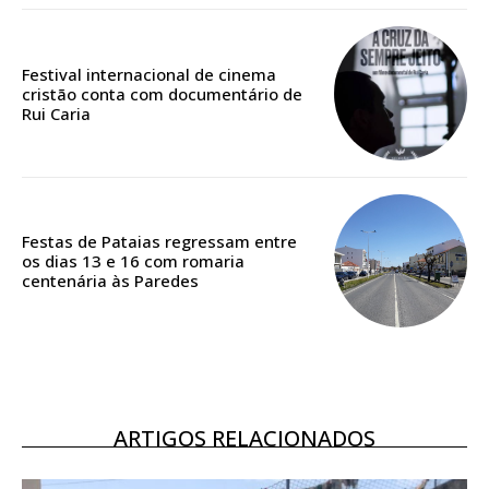
Acesso ao conteúdo online
Festival internacional de cinema
cristão conta com documentário de
Acesso aos conteúdos Exclusivos para
Rui Caria
assinantes
Ofertas para assinatura anual
Escolha o plano
Festas de Pataias regressam entre
os dias 13 e 16 com romaria
centenária às Paredes
ARTIGOS RELACIONADOS