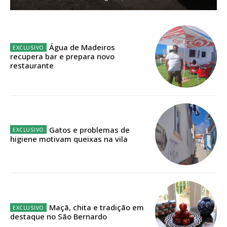
Planos de Assinatura
Faça-se assinante do Região de Cister e ajude-nos a manter este serviço
Água de Madeiros
público!
recupera bar e prepara novo
restaurante
Sendo assinante terá acesso a todos os conteúdos exclusivos e versões
digitais.
Escolha o plano de assinatura desejado:
Gatos e problemas de
higiene motivam queixas na vila
ASSINATURA
IMPRESSA
32
€
12 meses
Maçã, chita e tradição em
destaque no São Bernardo