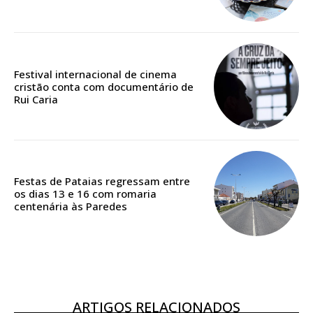
Edição em papel entregue à Quinta-feira em sua
casa
Acesso ao conteúdo online
Festival internacional de cinema
Acesso aos conteúdos Exclusivos para
cristão conta com documentário de
assinantes
Rui Caria
Ofertas para assinatura anual
Escolha o plano
Festas de Pataias regressam entre
os dias 13 e 16 com romaria
centenária às Paredes
ASSINATURA
DIGITAL ANUAL
16
€
ARTIGOS RELACIONADOS