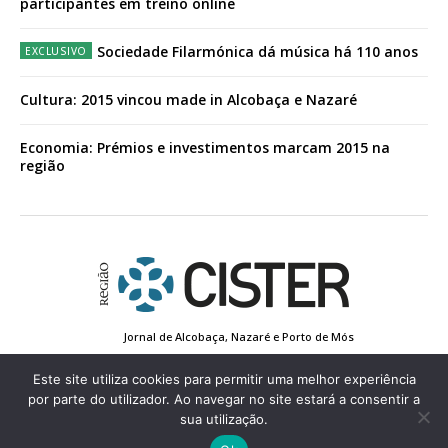
participantes em treino online
Sociedade Filarmónica dá música há 110 anos
Cultura: 2015 vincou made in Alcobaça e Nazaré
Economia: Prémios e investimentos marcam 2015 na
região
Jornal de Alcobaça, Nazaré e Porto de Mós
Estatuto Editorial
Contactos
Política de Privacidade
Conta de Registo
Edição Impressa
Este site utiliza cookies para permitir uma melhor experiência
por parte do utilizador. Ao navegar no site estará a consentir a
sua utilização.
© 2022 Região de Cister - Todos os direitos reservados.