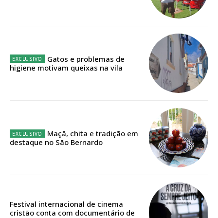
Faça-se assinante do Região de Cister e ajude-nos a manter este serviço
público!
Sendo assinante terá acesso a todos os conteúdos exclusivos e versões
digitais.
Escolha o plano de assinatura desejado:
Gatos e problemas de
higiene motivam queixas na vila
ASSINATURA
IMPRESSA
32
€
Maçã, chita e tradição em
destaque no São Bernardo
12 meses
Festival internacional de cinema
Edição em papel entregue à Quinta-feira em sua
cristão conta com documentário de
casa