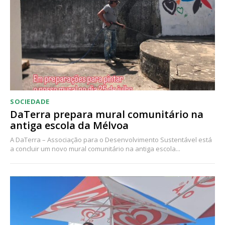
Acesso ao conteúdo online
Acesso aos conteúdos Exclusivos para
assinantes
Ofertas para assinatura anual
Escolha o plano
SOCIEDADE
DaTerra prepara mural comunitário na
antiga escola da Mélvoa
A DaTerra – Associação para o Desenvolvimento Sustentável está
a concluir um novo mural comunitário na antiga escola...