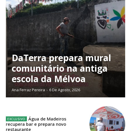
DaTerra prepara mural
comunitário na antiga
escola da Mélvoa
Ana Ferraz Pereira
-
6 De Agosto, 2026
Planos de Assinatura
Água de Madeiros
recupera bar e prepara novo
restaurante