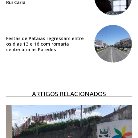
Rui Caria
Acesso ao conteúdo online
Acesso aos conteúdos Exclusivos para
assinantes
Ofertas para assinatura anual
Festas de Pataias regressam entre
os dias 13 e 16 com romaria
Escolha o plano
centenária às Paredes
ASSINATURA
DIGITAL ANUAL
ARTIGOS RELACIONADOS
16
€
12 meses