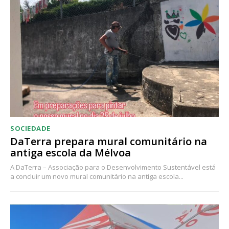
Acesso ao conteúdo online
Acesso aos conteúdos Exclusivos para
assinantes
Ofertas para assinatura anual
Escolha o plano
SOCIEDADE
DaTerra prepara mural comunitário na
antiga escola da Mélvoa
A DaTerra – Associação para o Desenvolvimento Sustentável está
a concluir um novo mural comunitário na antiga escola...