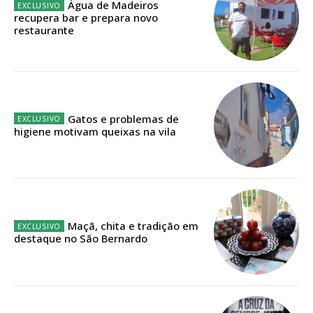
Água de Madeiros
recupera bar e prepara novo
Faça-se assinante do Região de Cister e ajude-nos a manter este serviço
restaurante
público!
Sendo assinante terá acesso a todos os conteúdos exclusivos e versões
digitais.
Escolha o plano de assinatura desejado:
Gatos e problemas de
higiene motivam queixas na vila
ASSINATURA
IMPRESSA
32
€
Maçã, chita e tradição em
destaque no São Bernardo
12 meses
Edição em papel entregue à Quinta-feira em sua