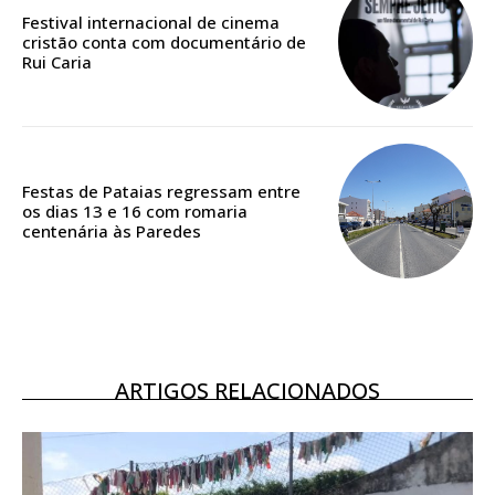
casa
Festival internacional de cinema
cristão conta com documentário de
Acesso ao conteúdo online
Rui Caria
Acesso aos conteúdos Exclusivos para
assinantes
Ofertas para assinatura anual
Festas de Pataias regressam entre
Escolha o plano
os dias 13 e 16 com romaria
centenária às Paredes
ASSINATURA
DIGITAL ANUAL
16
€
ARTIGOS RELACIONADOS
12 meses