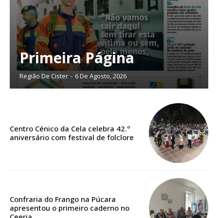
12 meses
Edição em papel entregue à Quinta-feira em sua
Primeira Página
casa
Acesso ao conteúdo online
Região De Cister
-
6 De Agosto, 2026
Acesso aos conteúdos Exclusivos para
assinantes
Ofertas para assinatura anual
Centro Cénico da Cela celebra 42.º
Escolha o plano
aniversário com festival de folclore
ASSINATURA
DIGITAL ANUAL
Confraria do Frango na Púcara
apresentou o primeiro caderno no
16
€
Ceeria