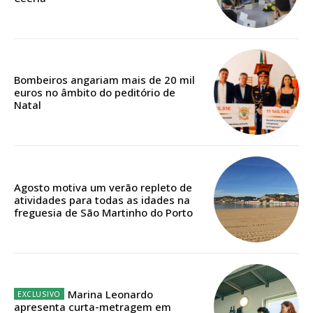
12 meses
Bombeiros angariam mais de 20 mil
euros no âmbito do peditório de
Acesso ao conteúdo online
Natal
Acesso aos conteúdos Exclusivos para
assinantes
Ofertas para assinatura anual
Escolha o plano
Agosto motiva um verão repleto de
atividades para todas as idades na
freguesia de São Martinho do Porto
Marina Leonardo
apresenta curta-metragem em