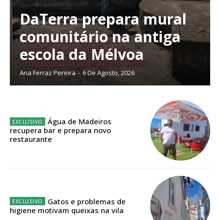
digitais.
Escolha o plano de assinatura desejado:
DaTerra prepara mural
comunitário na antiga
escola da Mélvoa
ASSINATURA
Ana Ferraz Pereira
-
6 De Agosto, 2026
IMPRESSA
32
€
Água de Madeiros
12 meses
recupera bar e prepara novo
restaurante
Edição em papel entregue à Quinta-feira em sua
casa
Acesso ao conteúdo online
Gatos e problemas de
Acesso aos conteúdos Exclusivos para
higiene motivam queixas na vila
assinantes