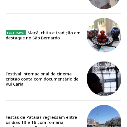
Ofertas para assinatura anual
Escolha o plano
Maçã, chita e tradição em
destaque no São Bernardo
ASSINATURA
DIGITAL ANUAL
16
€
Festival internacional de cinema
cristão conta com documentário de
Rui Caria
12 meses
Acesso ao conteúdo online
Acesso aos conteúdos Exclusivos para
Festas de Pataias regressam entre
os dias 13 e 16 com romaria
assinantes