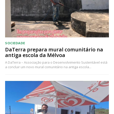
Acesso aos conteúdos Exclusivos para
assinantes
Ofertas para assinatura anual
Escolha o plano
SOCIEDADE
DaTerra prepara mural comunitário na
antiga escola da Mélvoa
A DaTerra – Associação para o Desenvolvimento Sustentável está
a concluir um novo mural comunitário na antiga escola...