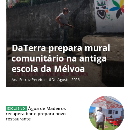
DaTerra prepara mural
comunitário na antiga
escola da Mélvoa
Ana Ferraz Pereira
-
6 De Agosto, 2026
Água de Madeiros
Planos de Assinatura
recupera bar e prepara novo
restaurante
Faça-se assinante do Região de Cister e ajude-nos a manter este serviço