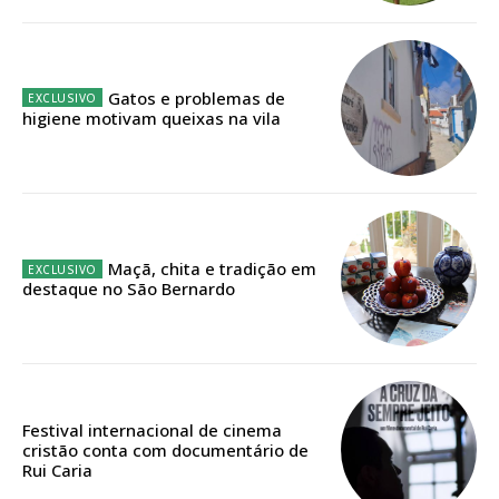
público!
Sendo assinante terá acesso a todos os conteúdos exclusivos e versões
digitais.
Gatos e problemas de
Escolha o plano de assinatura desejado:
higiene motivam queixas na vila
ASSINATURA
IMPRESSA
Maçã, chita e tradição em
32
€
destaque no São Bernardo
12 meses
Festival internacional de cinema
cristão conta com documentário de
Edição em papel entregue à Quinta-feira em sua
Rui Caria
casa