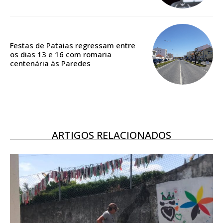
Acesso ao conteúdo online
Acesso aos conteúdos Exclusivos para
assinantes
Ofertas para assinatura anual
Festas de Pataias regressam entre
os dias 13 e 16 com romaria
centenária às Paredes
Escolha o plano
ASSINATURA
DIGITAL ANUAL
ARTIGOS RELACIONADOS
16
€
12 meses
Acesso ao conteúdo online