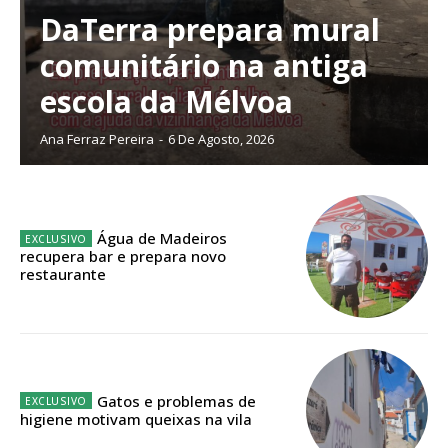
DaTerra prepara mural
comunitário na antiga
Planos de Assinatura
escola da Mélvoa
Ana Ferraz Pereira
-
6 De Agosto, 2026
Faça-se assinante do Região de Cister e ajude-nos a manter este serviço
público!
Sendo assinante terá acesso a todos os conteúdos exclusivos e versões
digitais.
Água de Madeiros
Escolha o plano de assinatura desejado:
recupera bar e prepara novo
restaurante
ASSINATURA
IMPRESSA
Gatos e problemas de
32
€
higiene motivam queixas na vila