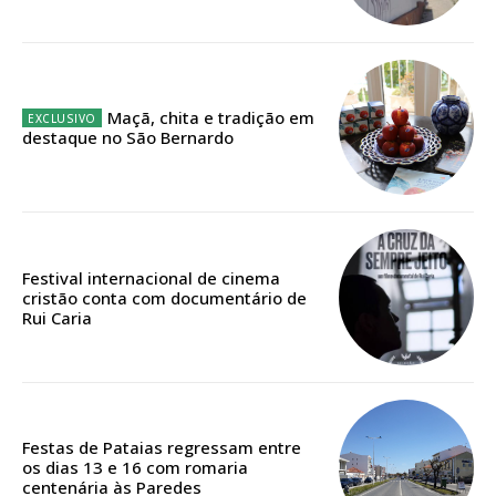
12 meses
Maçã, chita e tradição em
Edição em papel entregue à Quinta-feira em sua
destaque no São Bernardo
casa
Acesso ao conteúdo online
Acesso aos conteúdos Exclusivos para
assinantes
Ofertas para assinatura anual
Festival internacional de cinema
cristão conta com documentário de
Rui Caria
Escolha o plano
ASSINATURA
Festas de Pataias regressam entre
os dias 13 e 16 com romaria
DIGITAL ANUAL
centenária às Paredes