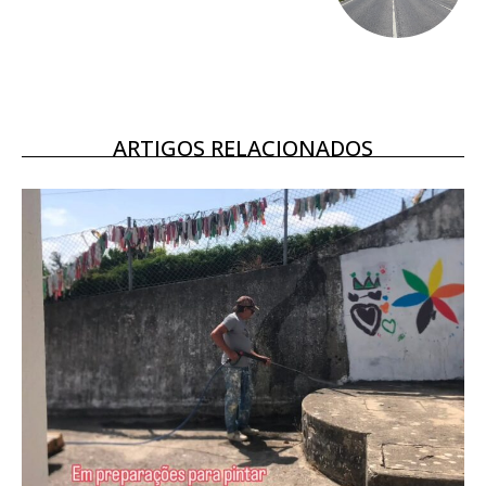
16
€
12 meses
ARTIGOS RELACIONADOS
Acesso ao conteúdo online
Acesso aos conteúdos Exclusivos para
assinantes
Ofertas para assinatura anual
Escolha o plano