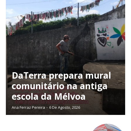
ASSINATURA
DIGITAL ANUAL
16
€
12 meses
DaTerra prepara mural
Acesso ao conteúdo online
comunitário na antiga
Acesso aos conteúdos Exclusivos para
assinantes
escola da Mélvoa
Ofertas para assinatura anual
Ana Ferraz Pereira
-
6 De Agosto, 2026
Escolha o plano