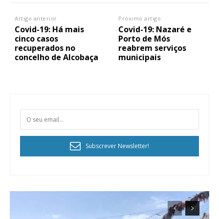
ASSINATURA
Artigo anterior
Próximo artigo
IMPRESSA
Covid-19: Há mais
Covid-19: Nazaré e
32
€
cinco casos
Porto de Mós
recuperados no
reabrem serviços
concelho de Alcobaça
municipais
12 meses
Edição em papel entregue à Quinta-feira em sua
casa
Acesso ao conteúdo online
Subscrever Newsletter!
Acesso aos conteúdos Exclusivos para
assinantes
Ofertas para assinatura anual
Escolha o plano