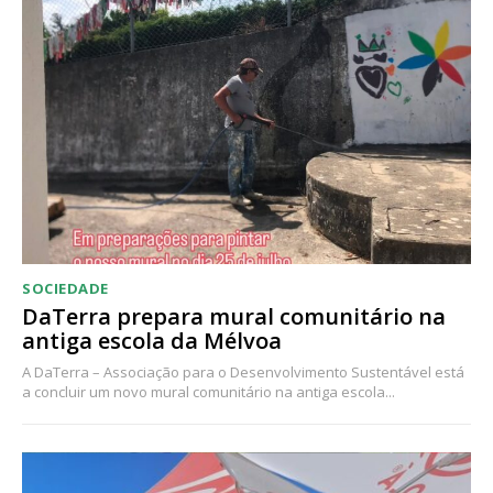
SOCIEDADE
DaTerra prepara mural comunitário na
antiga escola da Mélvoa
A DaTerra – Associação para o Desenvolvimento Sustentável está
a concluir um novo mural comunitário na antiga escola...