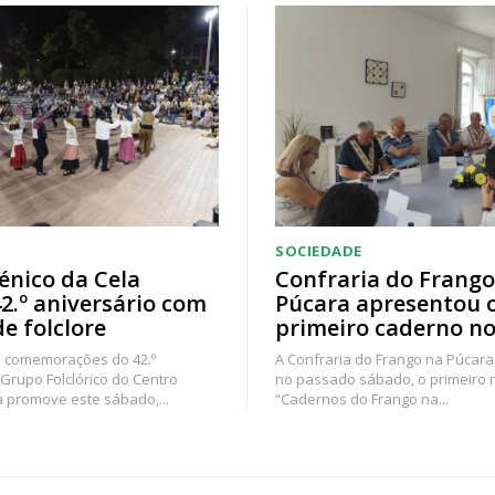
SOCIEDADE
énico da Cela
Confraria do Frango
42.º aniversário com
Púcara apresentou 
de folclore
primeiro caderno no
 comemorações do 42.º
A Confraria do Frango na Púcara
 Grupo Folclórico do Centro
no passado sábado, o primeiro
a promove este sábado,...
“Cadernos do Frango na...