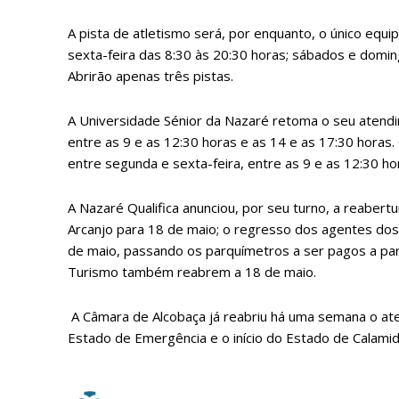
Acesso ao conteúdo
Acesso aos conteúd
A pista de atletismo será, por enquanto, o único equ
assinantes
sexta-feira das 8:30 às 20:30 horas; sábados e domin
Ofertas para assina
Abrirão apenas três pistas.
A Universidade Sénior da Nazaré retoma o seu atendi
Escolha
entre as 9 e as 12:30 horas e as 14 e as 17:30 horas
entre segunda e sexta-feira, entre as 9 e as 12:30 ho
A Nazaré Qualifica anunciou, por seu turno, a reabertu
Arcanjo para 18 de maio; o regresso dos agentes dos 
de maio, passando os parquímetros a ser pagos a par
Turismo também reabrem a 18 de maio.
A Câmara de Alcobaça já reabriu há uma semana o ate
Estado de Emergência e o início do Estado de Calami