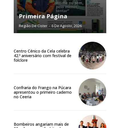
ra
Primeira Página
público!
Região De Cister
-
6 De Agosto, 2026
Centro Cénico da Cela celebra
42.º aniversário com festival de
folclore
NATURA
L ANUAL
6
€
Confraria do Frango na Púcara
apresentou o primeiro caderno
no Ceeria
meses
o online
os Exclusivos para
Bombeiros angariam mais de