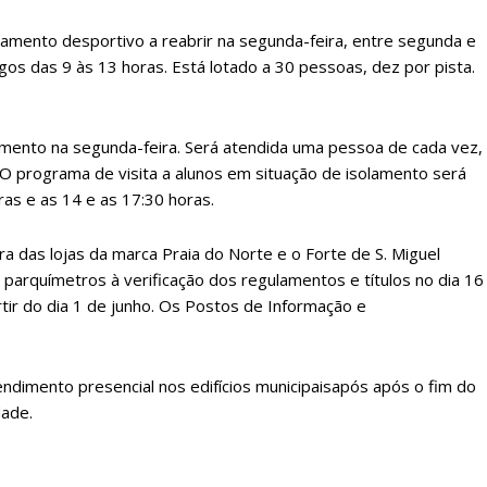
 online
assinantes
os Exclusivos para
Ofertas para assin
ipamento desportivo a reabrir na segunda-feira, entre segunda e
gos das 9 às 13 horas. Está lotado a 30 pessoas, dez por pista.
tura anual
Escolha
mento na segunda-feira. Será atendida uma pessoa de cada vez,
 o plano
. O programa de visita a alunos em situação de isolamento será
ras e as 14 e as 17:30 horas.
ra das lojas da marca Praia do Norte e o Forte de S. Miguel
parquímetros à verificação dos regulamentos e títulos no dia 16
tir do dia 1 de junho. Os Postos de Informação e
ndimento presencial nos edifícios municipaisapós após o fim do
dade.