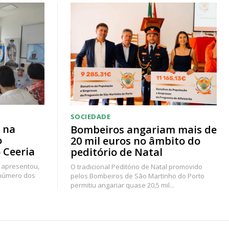
SOCIEDADE
 na
Bombeiros angariam mais de
o
20 mil euros no âmbito do
 Ceeria
peditório de Natal
 apresentou,
O tradicional Peditório de Natal promovido
 número dos
pelos Bombeiros de São Martinho do Porto
permitiu angariar quase 20,5 mil...