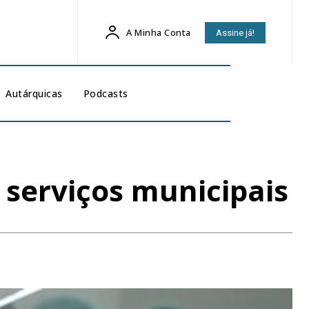
A Minha Conta
Assine já!
Autárquicas
Podcasts
 serviços municipais