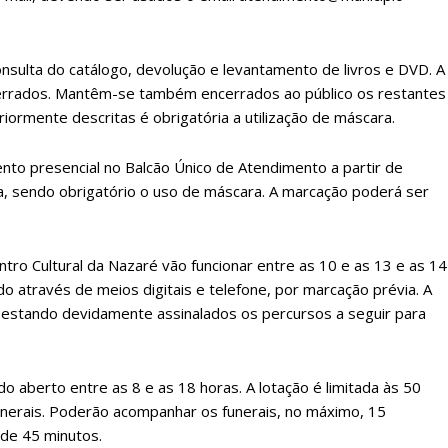
lanos de Assinatu
onsulta do catálogo, devolução e levantamento de livros e DVD. A
 assinante do Região de Cister e ajude-nos a manter este serviço 
cerrados. Mantêm-se também encerrados ao público os restantes
Sendo assinante terá acesso a todos os conteúdos exclusivos e versões digitais.
iormente descritas é obrigatória a utilização de máscara.
Escolha o plano de assinatura desejado:
nto presencial no Balcão Único de Atendimento a partir de
a, sendo obrigatório o uso de máscara. A marcação poderá ser
ATURA
ASSI
ESSA
DIGITA
ntro Cultural da Nazaré vão funcionar entre as 10 e as 13 e as 14
2
€
1
o através de meios digitais e telefone, por marcação prévia. A
a, estando devidamente assinalados os percursos a seguir para
eses
12 
 aberto entre as 8 e as 18 horas. A lotação é limitada às 50
regue à Quinta-feira
Acesso ao conteúd
unerais. Poderão acompanhar os funerais, no máximo, 15
Acesso aos conteúd
de 45 minutos.