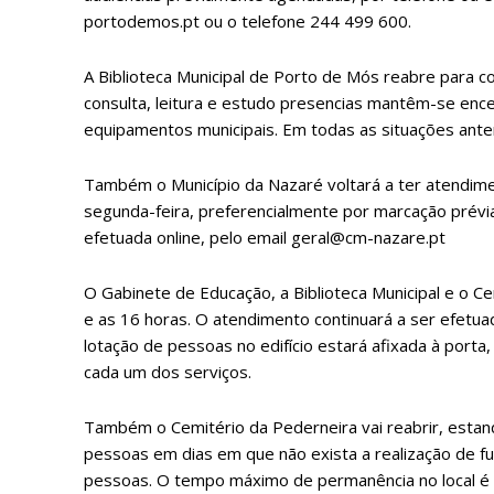
P
portodemos.pt ou o telefone 244 499 600.
A Biblioteca Municipal de Porto de Mós reabre para c
Faça-se
consulta, leitura e estudo presencias mantêm-se en
equipamentos municipais. Em todas as situações anter
Também o Município da Nazaré voltará a ter atendime
segunda-feira, preferencialmente por marcação prévi
efetuada online, pelo email geral@cm-nazare.pt
ASSIN
IMPR
O Gabinete de Educação, a Biblioteca Municipal e o Ce
3
e as 16 horas. O atendimento continuará a ser efetuad
lotação de pessoas no edifício estará afixada à port
cada um dos serviços.
12 m
Também o Cemitério da Pederneira vai reabrir, estando
Edição em papel ent
pessoas em dias em que não exista a realização de f
em sua casa
pessoas. O tempo máximo de permanência no local é 