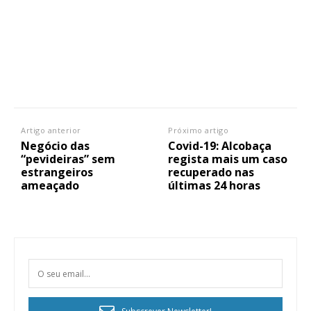
Planos de Assinatura
Faça-se assinante do Região de Cister e ajude-nos a manter este serviço
público!
Sendo assinante terá acesso a todos os conteúdos exclusivos e versões
digitais.
Escolha o plano de assinatura desejado:
Artigo anterior
Próximo artigo
Negócio das
Covid-19: Alcobaça
“pevideiras” sem
regista mais um caso
estrangeiros
recuperado nas
ameaçado
últimas 24 horas
ASSINATURA
IMPRESSA
32
€
12 meses