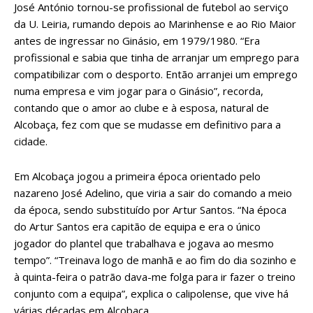
José António tornou-se profissional de futebol ao serviço
da U. Leiria, rumando depois ao Marinhense e ao Rio Maior
antes de ingressar no Ginásio, em 1979/1980. “Era
profissional e sabia que tinha de arranjar um emprego para
compatibilizar com o desporto. Então arranjei um emprego
numa empresa e vim jogar para o Ginásio”, recorda,
contando que o amor ao clube e à esposa, natural de
Alcobaça, fez com que se mudasse em definitivo para a
cidade.
Em Alcobaça jogou a primeira época orientado pelo
nazareno José Adelino, que viria a sair do comando a meio
da época, sendo substituído por Artur Santos. “Na época
do Artur Santos era capitão de equipa e era o único
jogador do plantel que trabalhava e jogava ao mesmo
tempo”. “Treinava logo de manhã e ao fim do dia sozinho e
à quinta-feira o patrão dava-me folga para ir fazer o treino
conjunto com a equipa”, explica o calipolense, que vive há
várias décadas em Alcobaça.