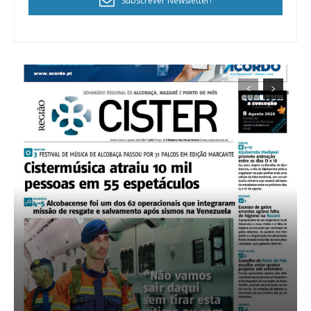
Subscrever Newsletter!
Edição em papel entregue à Quinta-feira em sua
casa
Acesso ao conteúdo online
Acesso aos conteúdos Exclusivos para
assinantes
Ofertas para assinatura anual
Escolha o plano
ASSINATURA
DIGITAL ANUAL
16
€