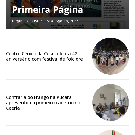
12 meses
Primeira Página
Região De Cister
-
6 De Agosto, 2026
Acesso ao conteúdo online
Acesso aos conteúdos Exclusivos para
assinantes
Ofertas para assinatura anual
Centro Cénico da Cela celebra 42.º
aniversário com festival de folclore
Escolha o plano
Confraria do Frango na Púcara
apresentou o primeiro caderno no
Ceeria