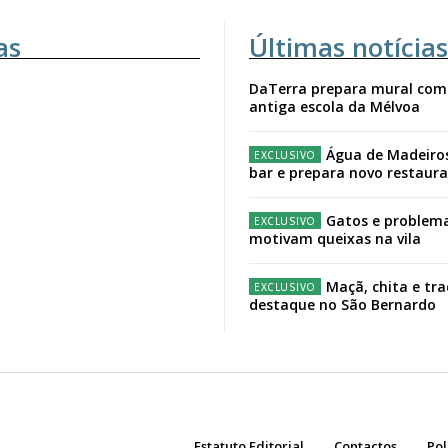
as
Últimas notícias
DaTerra prepara mural com
antiga escola da Mélvoa
Água de Madeiro
bar e prepara novo restaur
Gatos e problema
motivam queixas na vila
Maçã, chita e tr
destaque no São Bernardo
Estatuto Editorial
Contactos
Pol