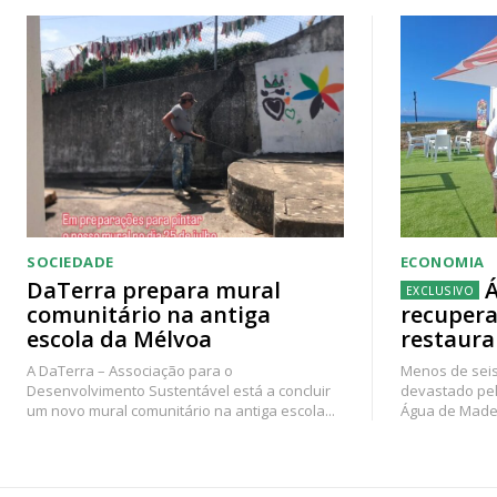
SOCIEDADE
ECONOMIA
DaTerra prepara mural
Á
comunitário na antiga
recupera
escola da Mélvoa
restaura
A DaTerra – Associação para o
Menos de seis
Desenvolvimento Sustentável está a concluir
devastado pel
um novo mural comunitário na antiga escola...
Água de Madei