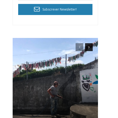
Subscrever Newsletter!
ra
público!