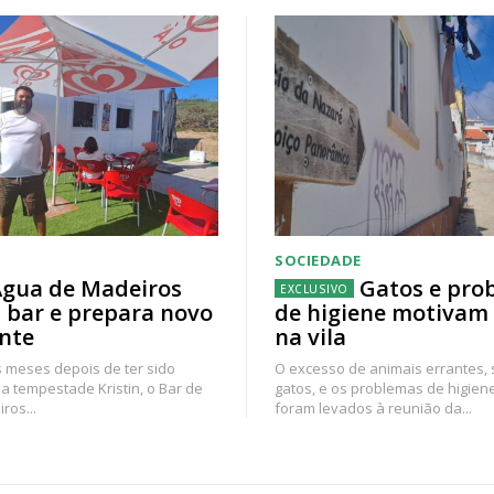
SOCIEDADE
gua de Madeiros
Gatos e pro
 bar e prepara novo
de higiene motivam
nte
na vila
 meses depois de ter sido
O excesso de animais errantes,
a tempestade Kristin, o Bar de
gatos, e os problemas de higien
ros...
foram levados à reunião da...