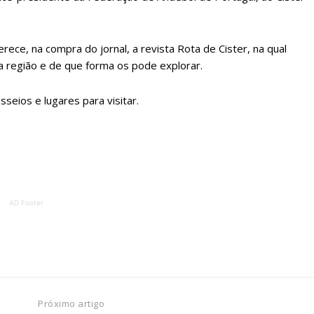
ATURA
ASSI
ESSA
DIGITA
2
€
1
ece, na compra do jornal, a revista Rota de Cister, na qual
a região e de que forma os pode explorar.
eses
12 
seios e lugares para visitar.
regue à Quinta-feira
Acesso ao conteúd
Acesso aos conteúd
 online
assinantes
os Exclusivos para
Ofertas para assin
AD Footer
tura anual
Escolha
 o plano
Próximo artigo