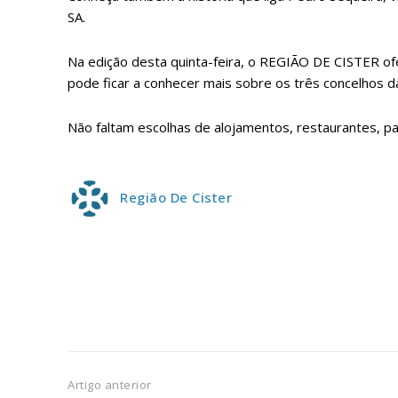
ASSIN
SA.
IMPR
3
Na edição desta quinta-feira, o REGIÃO DE CISTER ofer
pode ficar a conhecer mais sobre os três concelhos d
12 m
Não faltam escolhas de alojamentos, restaurantes, pas
Edição em papel ent
em sua casa
Região De Cister
Acesso ao conteúdo
Acesso aos conteúd
assinantes
Ofertas para assina
Escolha
Artigo anterior