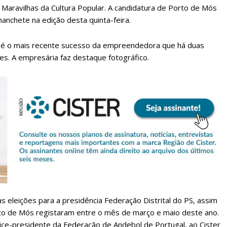
Maravilhas da Cultura Popular. A candidatura de Porto de Mós
anchete na edição desta quinta-feira.
ra é o mais recente sucesso da empreendedora que há duas
es. A empresária faz destaque fotográfico.
lanos de Assinatu
 assinante do Região de Cister e ajude-nos a manter este serviço 
Sendo assinante terá acesso a todos os conteúdos exclusivos e versões digitais.
Escolha o plano de assinatura desejado:
s eleições para a presidência Federação Distrital do PS, assim
rto de Mós registaram entre o mês de março e maio deste ano.
ice-presidente da Federação de Andebol de Portugal, ao Cister