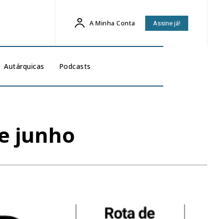
A Minha Conta
Assine já!
Autárquicas
Podcasts
e junho