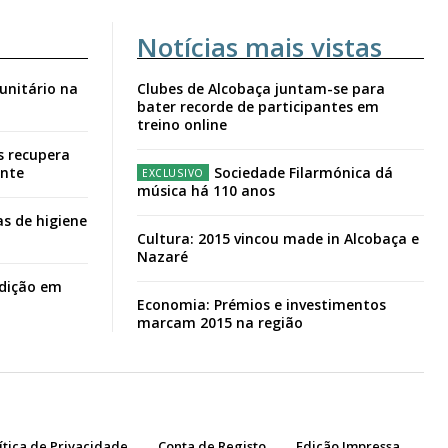
Notícias mais vistas
unitário na
Clubes de Alcobaça juntam-se para
bater recorde de participantes em
treino online
s recupera
ante
Sociedade Filarmónica dá
música há 110 anos
s de higiene
Cultura: 2015 vincou made in Alcobaça e
Nazaré
adição em
Economia: Prémios e investimentos
marcam 2015 na região
ítica de Privacidade
Conta de Registo
Edição Impressa