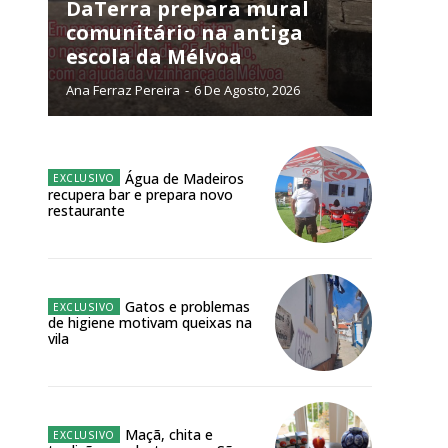
NATURA
DaTerra prepara mural
L ANUAL
comunitário na antiga
escola da Mélvoa
6
€
Ana Ferraz Pereira
-
6 De Agosto, 2026
meses
o online
Água de Madeiros
recupera bar e prepara novo
os Exclusivos para
restaurante
atura anual
Gatos e problemas
 o plano
de higiene motivam queixas na
vila
Maçã, chita e