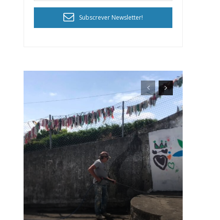
Subscrever Newsletter!
ra
público!