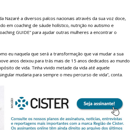
a Nazaré a diversos palcos nacionais através da sua voz doce,
ado em coaching de sáude holístico, nutrição no autismo e
 Coaching GUIDE” para ajudar outras mulheres a encontrar o
como eu naquela que será a transformação que vai mudar a sua
nove anos deixou para trás mais de 15 anos dedicados ao mundo
opósito de vida. Tinha vivido metade da vida até aquele
singular mudaria para sempre o meu percurso de vida”, conta.
lanos de Assinatu
 assinante do Região de Cister e ajude-nos a manter este serviço 