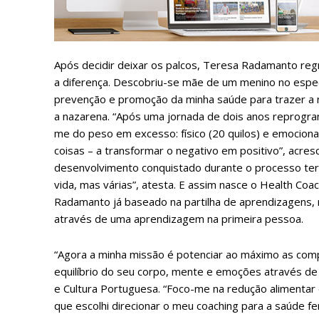
Após decidir deixar os palcos, Teresa Radamanto regr
a diferença. Descobriu-se mãe de um menino no espect
ASSIN
prevenção e promoção da minha saúde para trazer a me
IMPR
a nazarena. “Após uma jornada de dois anos reprogram
3
me do peso em excesso: físico (20 quilos) e emociona
coisas – a transformar o negativo em positivo”, acres
desenvolvimento conquistado durante o processo teri
12 m
vida, mas várias”, atesta. E assim nasce o Health Co
Radamanto já baseado na partilha de aprendizagens,
Edição em papel ent
através de uma aprendizagem na primeira pessoa.
em sua casa
Acesso ao conteúdo
“Agora a minha missão é potenciar ao máximo as com
Acesso aos conteúd
equilíbrio do seu corpo, mente e emoções através de
assinantes
e Cultura Portuguesa. “Foco-me na redução alimentar 
Ofertas para assina
que escolhi direcionar o meu coaching para a saúde fem