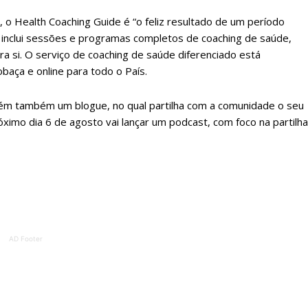
o Health Coaching Guide é “o feliz resultado de um período
 o plano
 inclui sessões e programas completos de coaching de saúde,
a si. O serviço de coaching de saúde diferenciado está
baça e online para todo o País.
ém também um blogue, no qual partilha com a comunidade o seu
imo dia 6 de agosto vai lançar um podcast, com foco na partilha
AD Footer