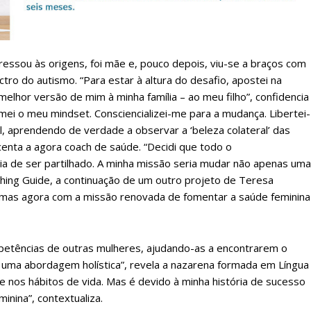
Sendo assinante terá acesso a todos os conteúdos exclusivos e versões digitais.
Escolha o plano de assinatura desejado:
essou às origens, foi mãe e, pouco depois, viu-se a braços com
ro do autismo. “Para estar à altura do desafio, apostei na
ATURA
ASSI
lhor versão de mim à minha família – ao meu filho”, confidencia
ESSA
DIGITA
ei o meu mindset. Consciencializei-me para a mudança. Libertei-
2
€
1
l, aprendendo de verdade a observar a ‘beleza colateral’ das
centa a agora coach de saúde. “Decidi que todo o
a de ser partilhado. A minha missão seria mudar não apenas uma
eses
12 
aching Guide, a continuação de um outro projeto de Teresa
 mas agora com a missão renovada de fomentar a saúde feminina
regue à Quinta-feira
Acesso ao conteúd
Acesso aos conteúd
 online
assinantes
petências de outras mulheres, ajudando-as a encontrarem o
os Exclusivos para
Ofertas para assin
 uma abordagem holística”, revela a nazarena formada em Língua
e nos hábitos de vida. Mas é devido à minha história de sucesso
tura anual
inina”, contextualiza.
Escolha