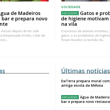
SOCIEDADE
gua de Madeiros
Gatos e pro
 bar e prepara novo
de higiene motivam
nte
na vila
 meses depois de ter sido
O excesso de animais errantes,
a tempestade Kristin, o Bar de
gatos, e os problemas de higien
ros...
foram levados à reunião da...
as
Últimas notícias
DaTerra prepara mural com
antiga escola da Mélvoa
Água de Madeiro
bar e prepara novo restaur