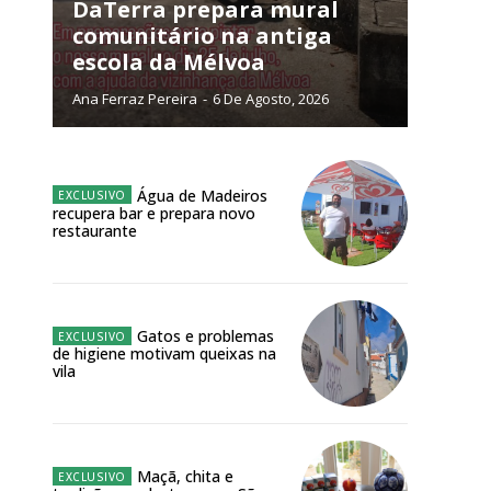
DaTerra prepara mural
comunitário na antiga
escola da Mélvoa
Ana Ferraz Pereira
-
6 De Agosto, 2026
NATURA
L ANUAL
6
€
Água de Madeiros
recupera bar e prepara novo
restaurante
meses
o online
Gatos e problemas
os Exclusivos para
de higiene motivam queixas na
vila
atura anual
 o plano
Maçã, chita e