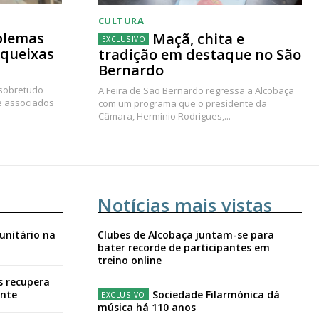
CULTURA
blemas
Maçã, chita e
 queixas
tradição em destaque no São
Bernardo
 sobretudo
A Feira de São Bernardo regressa a Alcobaça
e associados
com um programa que o presidente da
Câmara, Hermínio Rodrigues,...
Notícias mais vistas
unitário na
Clubes de Alcobaça juntam-se para
bater recorde de participantes em
treino online
s recupera
ante
Sociedade Filarmónica dá
música há 110 anos