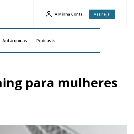
A Minha Conta
Assine já!
Autárquicas
Podcasts
hing para mulheres