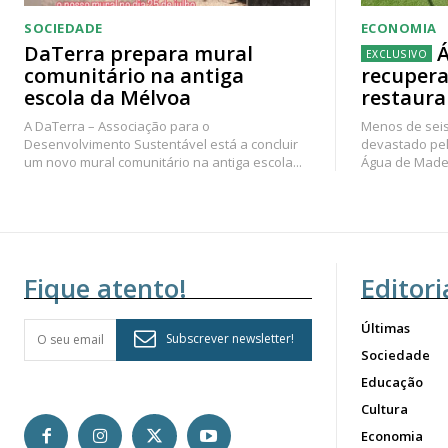
SOCIEDADE
ECONOMIA
DaTerra prepara mural
Á
comunitário na antiga
recupera
escola da Mélvoa
restaura
A DaTerra – Associação para o
Menos de seis
Desenvolvimento Sustentável está a concluir
devastado pel
um novo mural comunitário na antiga escola...
Água de Madei
Fique atento!
Editori
Últimas
Subscrever newsletter!
Sociedade
Educação
Cultura
Economia