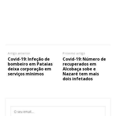
Artigo anterior
Próximo artigo
Covid-19: Infeção de
Covid-19: Número de
bombeiro em Pataias
recuperados em
deixa corporação em
Alcobaça sobe e
serviços mínimos
Nazaré tem mais
Planos de Assinatura
dois infetados
Faça-se assinante do Região de Cister e ajude-nos a manter este serviço
público!
Sendo assinante terá acesso a todos os conteúdos exclusivos e versões
digitais.