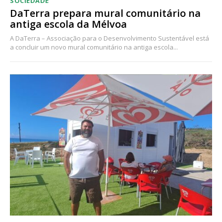
SOCIEDADE
DaTerra prepara mural comunitário na
antiga escola da Mélvoa
A DaTerra – Associação para o Desenvolvimento Sustentável está
a concluir um novo mural comunitário na antiga escola...