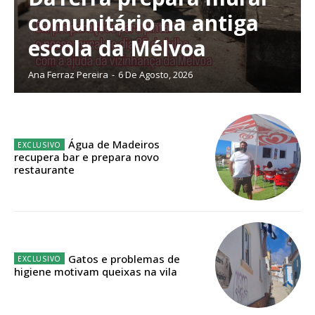
comunitário na antiga
Escolha o plano
escola da Mélvoa
Ana Ferraz Pereira
-
6 De Agosto, 2026
ASSINATURA
DIGITAL ANUAL
Água de Madeiros
16
€
recupera bar e prepara novo
restaurante
12 meses
Acesso ao conteúdo online
Gatos e problemas de
higiene motivam queixas na vila
Acesso aos conteúdos Exclusivos para
assinantes
Ofertas para assinatura anual