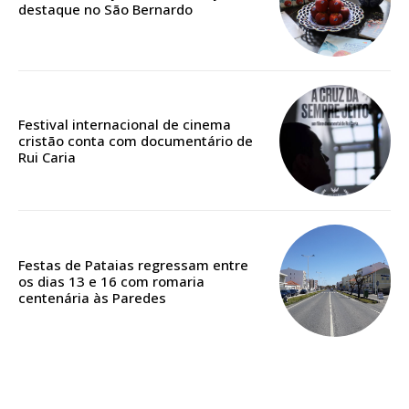
destaque no São Bernardo
Edição em papel entregue à Quinta-feira em sua
casa
Acesso ao conteúdo online
Acesso aos conteúdos Exclusivos para
Festival internacional de cinema
assinantes
cristão conta com documentário de
Rui Caria
Ofertas para assinatura anual
Escolha o plano
Festas de Pataias regressam entre
os dias 13 e 16 com romaria
centenária às Paredes
ASSINATURA
DIGITAL ANUAL
16
€