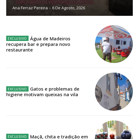
Ana Ferraz Pereira
-
6 De Agosto, 2026
Planos de Assinatura
Faça-se assinante do Região de Cister e ajude-nos a manter este serviço
público!
Água de Madeiros
recupera bar e prepara novo
Sendo assinante terá acesso a todos os conteúdos exclusivos e versões
restaurante
digitais.
Escolha o plano de assinatura desejado:
Gatos e problemas de
ASSINATURA
higiene motivam queixas na vila
IMPRESSA
32
€
12 meses
Maçã, chita e tradição em